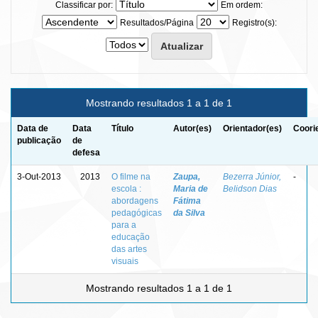
Classificar por:
Em ordem:
Resultados/Página
Registro(s):
Mostrando resultados 1 a 1 de 1
Data de
Data
Título
Autor(es)
Orientador(es)
Coori
publicação
de
defesa
3-Out-2013
2013
O filme na
Zaupa,
Bezerra Júnior,
-
escola :
Maria de
Belidson Dias
abordagens
Fátima
pedagógicas
da Silva
para a
educação
das artes
visuais
Mostrando resultados 1 a 1 de 1