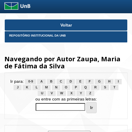
Skip
Voltar
navigation
REPOSITÓRIO INSTITUCIONAL DA UNB
Navegando por Autor Zaupa, Maria
de Fátima da Silva
Ir para:
0-9
A
B
C
D
E
F
G
H
I
J
K
L
M
N
O
P
Q
R
S
T
U
V
W
X
Y
Z
ou entre com as primeiras letras: