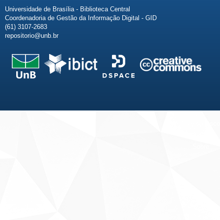
Universidade de Brasília - Biblioteca Central
Coordenadoria de Gestão da Informação Digital - GID
(61) 3107-2683
repositorio@unb.br
Fale conosco
Sobre