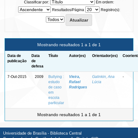
Classificar por:
Em ordem:
Resultados/Página
Registro(s):
Mostrando resultados 1 a 1 de 1
Data de
Data
Título
Autor(es)
Orientador(es)
Coorient
publicação
de
defesa
7-Out-2015
2009
Bullying :
Vieira,
Galinkin, Ana
-
estudo
Rafael
Lúcia
de caso
Rodrigues
em
escola
particular
Mostrando resultados 1 a 1 de 1
Universidade de Brasília - Biblioteca Central