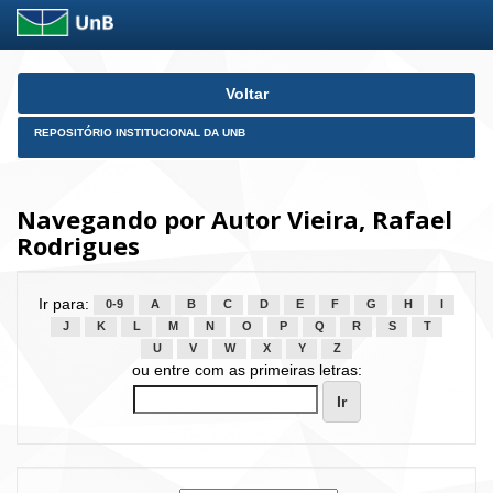
Skip
Voltar
navigation
REPOSITÓRIO INSTITUCIONAL DA UNB
Navegando por Autor Vieira, Rafael
Rodrigues
Ir para:
0-9
A
B
C
D
E
F
G
H
I
J
K
L
M
N
O
P
Q
R
S
T
U
V
W
X
Y
Z
ou entre com as primeiras letras: