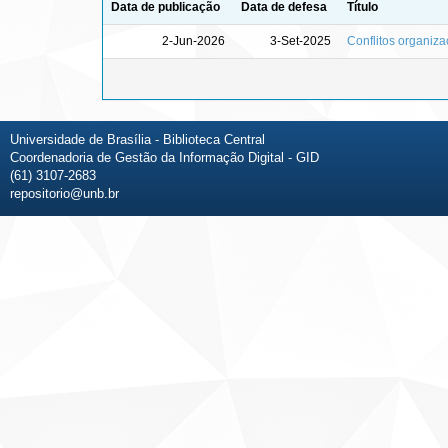
Data de publicação
Data de defesa
Título
2-Jun-2026
3-Set-2025
Conflitos organiza
Universidade de Brasília - Biblioteca Central
Coordenadoria de Gestão da Informação Digital - GID
(61) 3107-2683
repositorio@unb.br