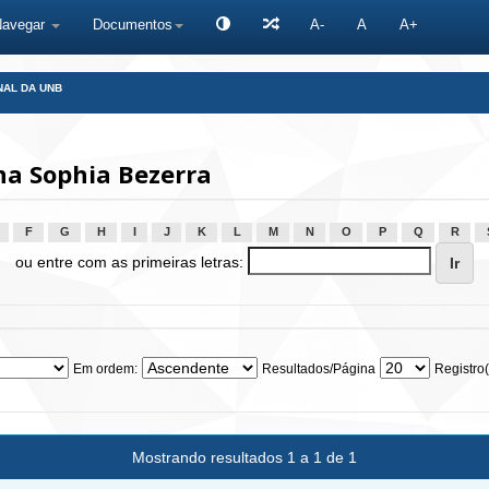
Navegar
Documentos
A-
A
A+
NAL DA UNB
na Sophia Bezerra
F
G
H
I
J
K
L
M
N
O
P
Q
R
ou entre com as primeiras letras:
Em ordem:
Resultados/Página
Registro(
Mostrando resultados 1 a 1 de 1