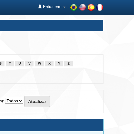
Entrar em:
S
T
U
V
W
X
Y
Z
s):