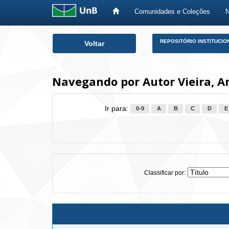
Comunidades e Coleções
Skip
REPOSITÓRIO INSTITUCIO
Voltar
navigation
Navegando por Autor Vieira, A
Ir para:
0-9
A
B
C
D
E
Classificar por: