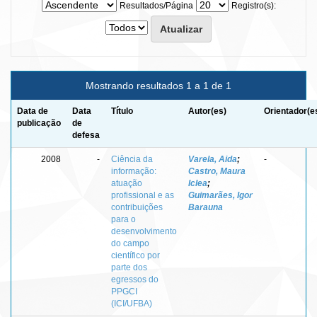
Resultados/Página
Registro(s):
Mostrando resultados 1 a 1 de 1
Data de
Data
Título
Autor(es)
Orientador(e
publicação
de
defesa
2008
-
Ciência da
Varela, Aida
;
-
informação:
Castro, Maura
atuação
Iclea
;
profissional e as
Guimarães, Igor
contribuições
Barauna
para o
desenvolvimento
do campo
científico por
parte dos
egressos do
PPGCI
(ICI/UFBA)