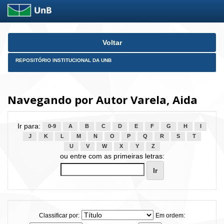
Skip
Voltar
navigation
REPOSITÓRIO INSTITUCIONAL DA UNB
Navegando por Autor Varela, Aida
Ir para:
0-9
A
B
C
D
E
F
G
H
I
J
K
L
M
N
O
P
Q
R
S
T
U
V
W
X
Y
Z
ou entre com as primeiras letras:
Classificar por:
Em ordem: