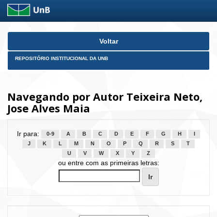
Skip
Voltar
navigation
REPOSITÓRIO INSTITUCIONAL DA UNB
Navegando por Autor Teixeira Neto,
Jose Alves Maia
Ir para:
0-9
A
B
C
D
E
F
G
H
I
J
K
L
M
N
O
P
Q
R
S
T
U
V
W
X
Y
Z
ou entre com as primeiras letras: