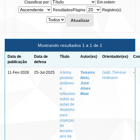
Classificar por:
Em ordem:
Resultados/Página
Registro(s):
Mostrando resultados 1 a 1 de 1
Data de
Data de
Título
Autor(es)
Orientador(es)
Coo
publicação
defesa
11-Fev-2026
25-Jul-2025
A linha
Teixeira
Gatti, Thérèse
-
perdida :
Neto,
Hofmann
análises
Jose
e
Alves
reflexões
Maia
sobre as
aulas de
desenho
para
crianças
do
terceiro
ano da