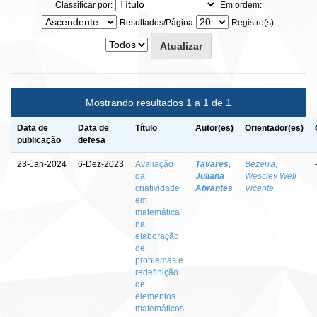
Classificar por:
Em ordem:
Resultados/Página
Registro(s):
Mostrando resultados 1 a 1 de 1
Data de
Data de
Título
Autor(es)
Orientador(es)
publicação
defesa
23-Jan-2024
6-Dez-2023
Avaliação
Tavares,
Bezerra,
da
Juliana
Wescley Well
criatividade
Abrantes
Vicente
em
matemática
na
elaboração
de
problemas e
redefinição
de
elementos
matemáticos