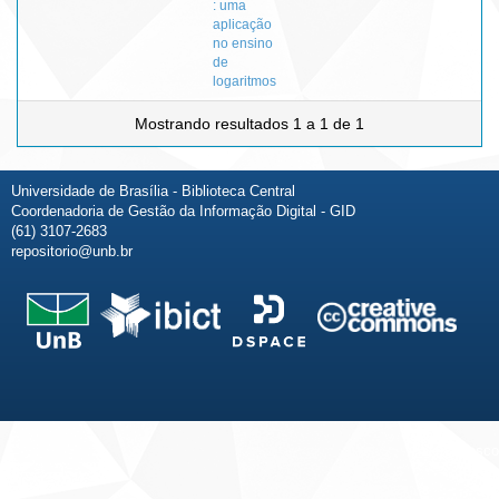
: uma
aplicação
no ensino
de
logaritmos
Mostrando resultados 1 a 1 de 1
Universidade de Brasília - Biblioteca Central
Coordenadoria de Gestão da Informação Digital - GID
(61) 3107-2683
repositorio@unb.br
Fale conosco