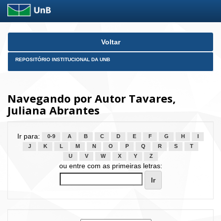
Skip
Voltar
navigation
REPOSITÓRIO INSTITUCIONAL DA UNB
Navegando por Autor Tavares,
Juliana Abrantes
Ir para:
0-9
A
B
C
D
E
F
G
H
I
J
K
L
M
N
O
P
Q
R
S
T
U
V
W
X
Y
Z
ou entre com as primeiras letras: