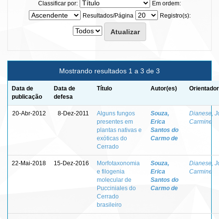
Classificar por:
Em ordem:
Resultados/Página
Registro(s):
Mostrando resultados 1 a 3 de 3
Data de
Data de
Título
Autor(es)
Orientador
publicação
defesa
20-Abr-2012
8-Dez-2011
Alguns fungos
Souza,
Dianese, J
presentes em
Erica
Carmine
plantas nativas e
Santos do
exóticas do
Carmo de
Cerrado
22-Mai-2018
15-Dez-2016
Morfotaxonomia
Souza,
Dianese, J
e filogenia
Erica
Carmine
molecular de
Santos do
Pucciniales do
Carmo de
Cerrado
brasileiro