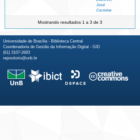
José
Carmine
Mostrando resultados 1 a 3 de 3
Universidade de Brasília - Biblioteca Central
Coordenadoria de Gestão da Informação Digital - GID
(61) 3107-2683
repositorio@unb.br
Fale conosco
Sobre