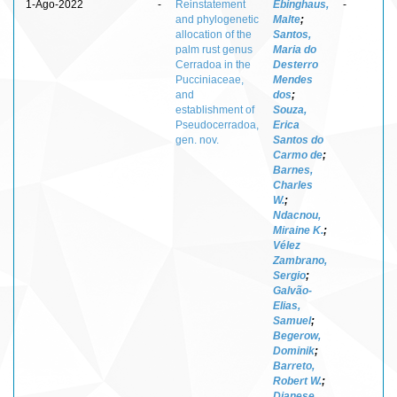
1-Ago-2022
-
Reinstatement
Ebinghaus,
-
and phylogenetic
Malte
;
allocation of the
Santos,
palm rust genus
Maria do
Cerradoa in the
Desterro
Pucciniaceae,
Mendes
and
dos
;
establishment of
Souza,
Pseudocerradoa,
Erica
gen. nov.
Santos do
Carmo de
;
Barnes,
Charles
W.
;
Ndacnou,
Miraine K.
;
Vélez
Zambrano,
Sergio
;
Galvão-
Elias,
Samuel
;
Begerow,
Dominik
;
Barreto,
Robert W.
;
Dianese,