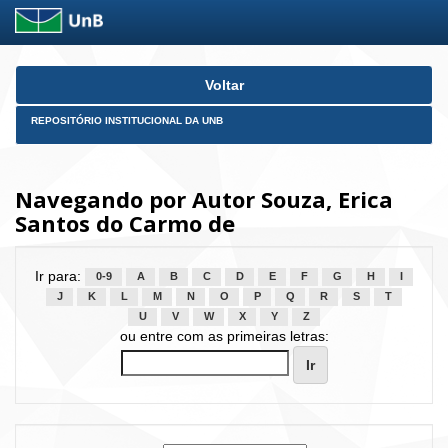
Skip
Voltar
navigation
REPOSITÓRIO INSTITUCIONAL DA UNB
Navegando por Autor Souza, Erica
Santos do Carmo de
Ir para:
0-9
A
B
C
D
E
F
G
H
I
J
K
L
M
N
O
P
Q
R
S
T
U
V
W
X
Y
Z
ou entre com as primeiras letras: