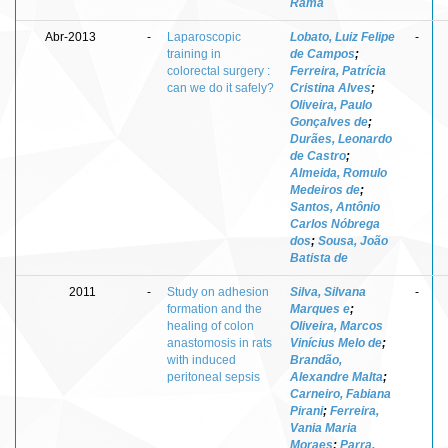
Rama
Abr-2013
-
Laparoscopic
Lobato, Luiz Felipe
-
training in
de Campos
;
colorectal surgery :
Ferreira, Patrícia
can we do it safely?
Cristina Alves
;
Oliveira, Paulo
Gonçalves de
;
Durães, Leonardo
de Castro
;
Almeida, Romulo
Medeiros de
;
Santos, Antônio
Carlos Nóbrega
dos
;
Sousa, João
Batista de
2011
-
Study on adhesion
Silva, Silvana
-
formation and the
Marques e
;
healing of colon
Oliveira, Marcos
anastomosis in rats
Vinícius Melo de
;
with induced
Brandão,
peritoneal sepsis
Alexandre Malta
;
Carneiro, Fabiana
Pirani
;
Ferreira,
Vania Maria
Moraes
;
Parra,