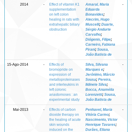
2014
-
Effect of vitamin K1
Amaral, Maria
-
supplementation
Eduarda
on left colon
Bonavides
;
healing in rats with
Alecrim, Hugo
extrahepatic biliary
Muscelli
;
Duarte,
obstruction
Sérgio Andurte
Carvalho
;
Diógenis, Filipe
;
Carneiro, Fabiana
Pirani
;
Sousa,
João Batista de
15-Ago-2014
-
Effects of
Silva, Silvana
-
bromopride on
Marques e
;
expression of
Jerônimo, Márcio
metalloproteinases
Sousa
;
Pereira,
and interleukins in
Ildinete Silva
;
left colonic
Bocca, Anamélia
anastomoses : an
Lorenzetti
;
Sousa,
experimental study
João Batista de
Mai-2013
-
Effects of carbon
Penhavel, Maria
-
dioxide therapy on
Vitória Carmo
;
the healing of acute
Nascimento, Victor
skin wounds
Henrique Tavares
;
induced on the
Durães, Eliana