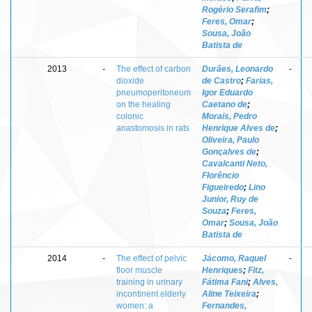
Rogério Serafim
;
Feres, Omar
;
Sousa, João
Batista de
2013
-
The effect of carbon
Durães, Leonardo
-
dioxide
de Castro
;
Farias,
pneumoperitoneum
Igor Eduardo
on the healing
Caetano de
;
colonic
Morais, Pedro
anastomosis in rats
Henrique Alves de
;
Oliveira, Paulo
Gonçalves de
;
Cavalcanti Neto,
Florêncio
Figueiredo
;
Lino
Junior, Ruy de
Souza
;
Feres,
Omar
;
Sousa, João
Batista de
2014
-
The effect of pelvic
Jácomo, Raquel
-
floor muscle
Henriques
;
Fitz,
training in urinary
Fátima Fani
;
Alves,
incontinent elderly
Aline Teixeira
;
women: a
Fernandes,