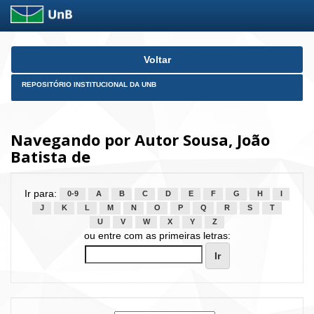
Skip
Voltar
navigation
REPOSITÓRIO INSTITUCIONAL DA UNB
Navegando por Autor Sousa, João
Batista de
Ir para:
0-9
A
B
C
D
E
F
G
H
I
J
K
L
M
N
O
P
Q
R
S
T
U
V
W
X
Y
Z
ou entre com as primeiras letras: