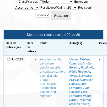
Classificar por:
Em ordem:
Resultados/Página
Registro(s):
Mostrando resultados 1 a 20 de 20
Data de
Data
Título
Autor(es)
Orien
publicação
de
defesa
15-Jul-2023
-
Aesthetic results
Lisboa, Fabiana
-
were more
Christina Araújo
satisfactory after
Pereira
;
Paulinelli,
oncoplastic surgery
Régis Resende
;
than after total
Veras, Lucimara
breast
Priscila Campos
;
reconstruction
Ribeiro, Luiz
according to
Fernando Jubé
;
patients and
Oliveira, Luis
surgeons
Fernando Pádua
;
Rahal, Rosemar
Macedo Sousa
;