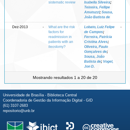
sistematic review
Isabella Silveira
;
Teixeira, Fellipe
Amatuzzi
;
Sousa,
João Batista de
Dez-2013
-
What are the risk
Lobato, Luiz Felipe
-
factors for
de Campos
;
readmission in
Ferreira, Patrícia
patients with an
Cristina Alves
;
ileostomy?
Oliveira, Paulo
Gonçalves de
;
Sousa, João
Batista de
;
Vogel,
Jon D.
Mostrando resultados 1 a 20 de 20
Universidade de Brasília - Biblioteca Central
Coordenadoria de Gestão da Informação Digital - GID
(61) 3107-2683
repositorio@unb.br