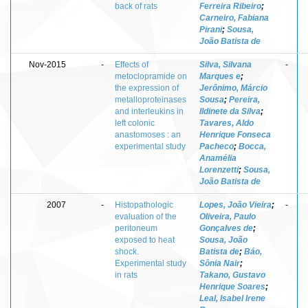
back of rats
Ferreira Ribeiro
;
Carneiro, Fabiana
Pirani
;
Sousa,
João Batista de
Nov-2015
-
Effects of
Silva, Silvana
-
metoclopramide on
Marques e
;
the expression of
Jerônimo, Márcio
metalloproteinases
Sousa
;
Pereira,
and interleukins in
Ildinete da Silva
;
left colonic
Tavares, Aldo
anastomoses : an
Henrique Fonseca
experimental study
Pacheco
;
Bocca,
Anamélia
Lorenzetti
;
Sousa,
João Batista de
2007
-
Histopathologic
Lopes, João Vieira
;
-
evaluation of the
Oliveira, Paulo
peritoneum
Gonçalves de
;
exposed to heat
Sousa, João
shock.
Batista de
;
Báo,
Experimental study
Sônia Nair
;
in rats
Takano, Gustavo
Henrique Soares
;
Leal, Isabel Irene