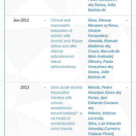
de
;
Sousa, João
Batista de
Jun-2012
-
Clinical and
Silva, Silvana
-
manometric
Marques e
;
Rosa,
evaluation of
Viviane
women with
Fernandes
;
chronic anal fissure
Almeida, Romulo
before and after
Medeiros de
;
internal
Coura, Marcelo de
subcutaneous
Melo Andrade
;
lateral
Oliveira, Paulo
sphincterotomy
Gonçalves de
;
Sousa, João
Batista de
2013
-
Does acute alcohol
Morais, Pedro
-
intoxication
Henrique Alves de
;
interfere with
Farias, Igor
colonic
Eduardo Caetano
anastomosis
de
;
wound healing? : a
Ribeiro, Vinícius
rat model of
Lacerda
;
nondestructive
Silva, Luiz Eduardo
colon trauma
Almeida
;
Carneiro,
Fabiana Pirani
;