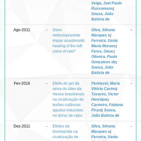
Veiga, Joel Paulo
Russomano
;
Sousa, João
Batista de
Ago-2011
-
Does
Silva, Silvana
-
metoclopramide
Marques e
;
impair anastomotic
Ferreira, Vania
healing of the left
Maria Moraes
;
colon of rats?
Feres, Omar
;
Oliveira, Paulo
Gonçalves de
;
Sousa, João
Batista de
Fev-2016
-
Efeito do gel da
Penhavel, Maria
-
seiva do látex da
Vitória Carmo
;
Hevea brasiliensis
Tavares, Victor
na cicatrização de
Henrique
;
lesões cutâneas
Carneiro, Fabiana
agudas induzidas
Pirani
;
Sousa,
no dorso de ratos
João Batista de
Dez-2011
-
Efeitos da
Silva, Silvana
-
bromoprida na
Marques e
;
cicatrização de
Ferreira, Vania