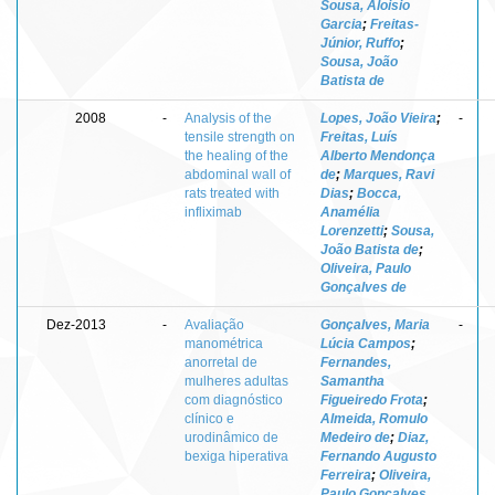
Sousa, Aloisio
Garcia
;
Freitas-
Júnior, Ruffo
;
Sousa, João
Batista de
2008
-
Analysis of the
Lopes, João Vieira
;
-
tensile strength on
Freitas, Luís
the healing of the
Alberto Mendonça
abdominal wall of
de
;
Marques, Ravi
rats treated with
Dias
;
Bocca,
infliximab
Anamélia
Lorenzetti
;
Sousa,
João Batista de
;
Oliveira, Paulo
Gonçalves de
Dez-2013
-
Avaliação
Gonçalves, Maria
-
manométrica
Lúcia Campos
;
anorretal de
Fernandes,
mulheres adultas
Samantha
com diagnóstico
Figueiredo Frota
;
clínico e
Almeida, Romulo
urodinâmico de
Medeiro de
;
Diaz,
bexiga hiperativa
Fernando Augusto
Ferreira
;
Oliveira,
Paulo Gonçalves