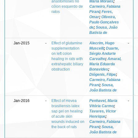
anastomoses no
Maria Moraes
;
cólon esquerdo de
Carneiro, Fabiana
ratos
Pirani
;
Feres,
Omar
;
Oliveira,
Paulo Gonçalves
de
;
Sousa, João
Batista de
Jan-2015
-
Effect of glutamine
Alecrim, Hugo
-
supplementation
Muscelli
;
Duarte,
on left colon
Sérgio Andurte
healing in rats with
Carvalho
;
Amaral,
extrahepatic biliary
Maria Eduarda
obstruction
Bonavides
;
Diógenis, Filipe
;
Carneiro, Fabiana
Pirani
;
Sousa,
João Batista de
Jan-2016
-
Effect of Hevea
Penhavel, Maria
-
brasiliensis latex
Vitória Carmo
;
sap gel on healing
Tavares, Victor
of acute skin
Henrique
;
wounds induced on
Carneiro, Fabiana
the back of rats
Pirani
;
Sousa,
João Batista de