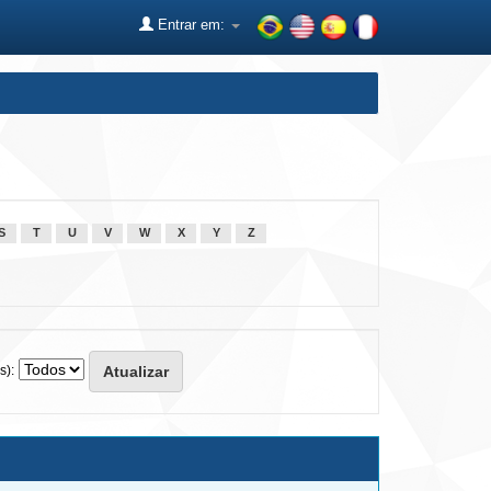
Entrar em:
S
T
U
V
W
X
Y
Z
s):