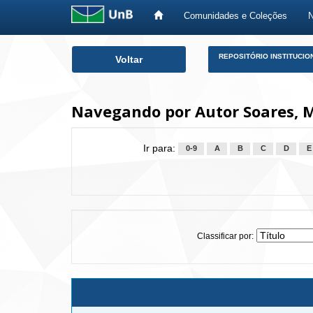
Comunidades e Coleções
Skip
REPOSITÓRIO INSTITUCIO
Voltar
navigation
Navegando por Autor Soares, 
Ir para:
0-9
A
B
C
D
E
Classificar por: