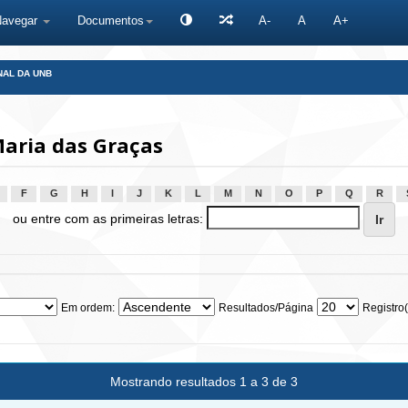
Navegar
Documentos
A-
A
A+
NAL DA UNB
Maria das Graças
F
G
H
I
J
K
L
M
N
O
P
Q
R
ou entre com as primeiras letras:
Em ordem:
Resultados/Página
Registro(
Mostrando resultados 1 a 3 de 3