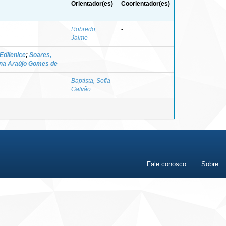
Orientador(es)
Coorientador(es)
Robredo,
-
Jaime
Edilenice
;
Soares,
-
-
ana Araújo Gomes de
Baptista, Sofia
-
Galvão
Fale conosco
Sobre