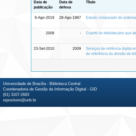
Data de
Data de
Título
publicação
defesa
9-Ago-2019
28-Ago-1987
Estudo comparado de sistemas
2008
-
O perfil do bibliotecário que a
23-Set-2010
2009
Serviços de refrência digital e
de referência da divisão de 
Universidade de Brasília - Biblioteca Central
Coordenadoria de Gestão da Informação Digital - GID
(61) 3107-2683
repositorio@unb.br