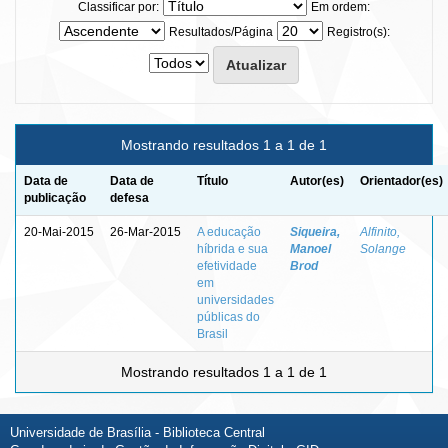
Classificar por:
Em ordem:
Resultados/Página
Registro(s):
Mostrando resultados 1 a 1 de 1
Data de
Data de
Título
Autor(es)
Orientador(es)
publicação
defesa
20-Mai-2015
26-Mar-2015
A educação
Siqueira,
Alfinito,
híbrida e sua
Manoel
Solange
efetividade
Brod
em
universidades
públicas do
Brasil
Mostrando resultados 1 a 1 de 1
Universidade de Brasília - Biblioteca Central