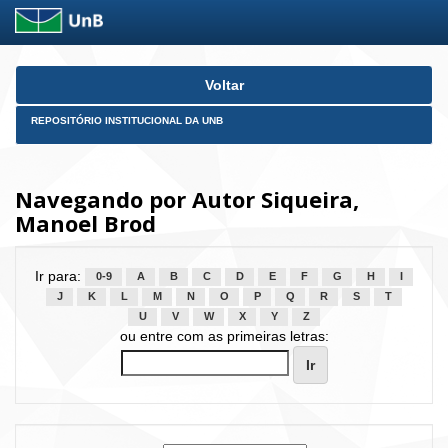
Skip
Voltar
navigation
REPOSITÓRIO INSTITUCIONAL DA UNB
Navegando por Autor Siqueira,
Manoel Brod
Ir para:
0-9
A
B
C
D
E
F
G
H
I
J
K
L
M
N
O
P
Q
R
S
T
U
V
W
X
Y
Z
ou entre com as primeiras letras: