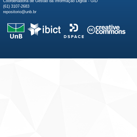
Coordenadoria de Gestão da Informação Digital - GID
(61) 3107-2683
repositorio@unb.br
Fale conosco
Sobre