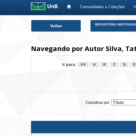
Comunidades e Coleções
Skip
REPOSITÓRIO INSTITUCIO
Voltar
navigation
Navegando por Autor Silva, Ta
Ir para:
0-9
A
B
C
D
E
Classificar por: