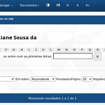
Navegar
Documentos
A-
A
A+
NAL DA UNB
tiane Sousa da
F
G
H
I
J
K
L
M
N
O
P
Q
R
ou entre com as primeiras letras:
Em ordem:
Resultados/Página
Registro(
Mostrando resultados 1 a 1 de 1