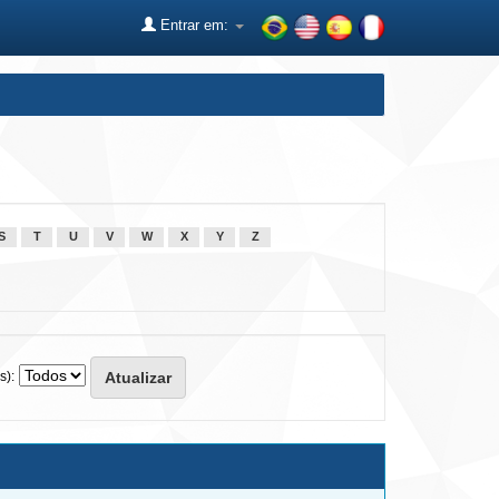
Entrar em:
S
T
U
V
W
X
Y
Z
s):