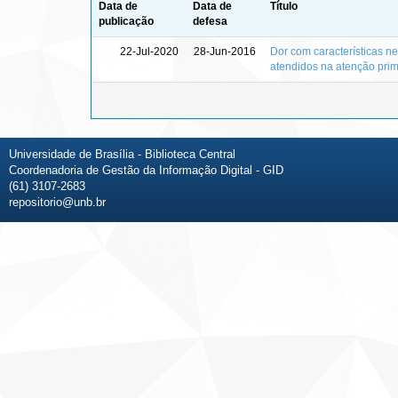
Data de
Data de
Título
publicação
defesa
22-Jul-2020
28-Jun-2016
Dor com características ne
atendidos na atenção prim
Universidade de Brasília - Biblioteca Central
Coordenadoria de Gestão da Informação Digital - GID
(61) 3107-2683
repositorio@unb.br