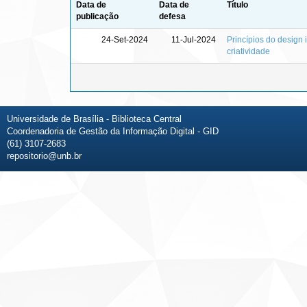
Data de
Data de
Título
publicação
defesa
24-Set-2024
11-Jul-2024
Princípios do design
criatividade
Universidade de Brasília - Biblioteca Central
Coordenadoria de Gestão da Informação Digital - GID
(61) 3107-2683
repositorio@unb.br