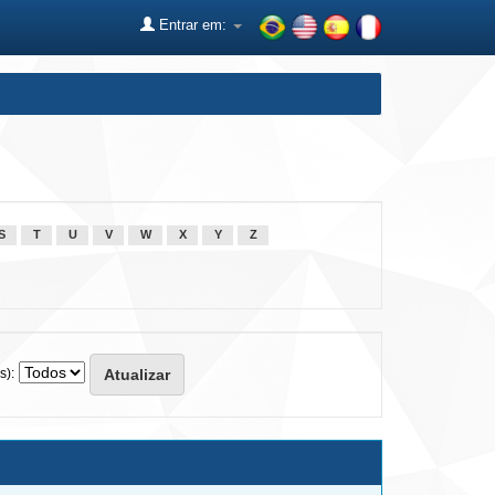
Entrar em:
S
T
U
V
W
X
Y
Z
s):