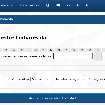
Navegar
Documentos
A-
A
A+
NAL DA UNB
vestre Linhares da
F
G
H
I
J
K
L
M
N
O
P
Q
R
ou entre com as primeiras letras:
Em ordem:
Resultados/Página
Registro(
Mostrando resultados 1 a 1 de 1