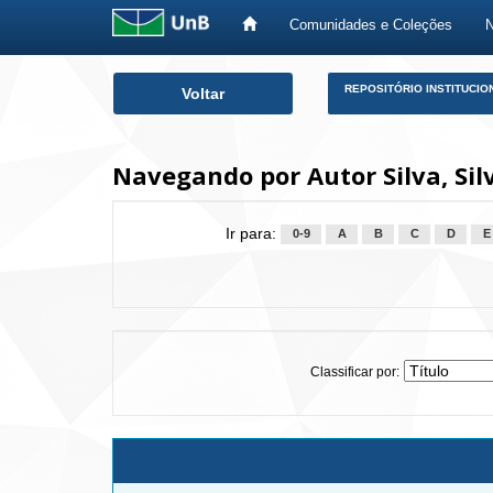
Comunidades e Coleções
Skip
REPOSITÓRIO INSTITUCIO
Voltar
navigation
Navegando por Autor Silva, Sil
Ir para:
0-9
A
B
C
D
E
Classificar por: