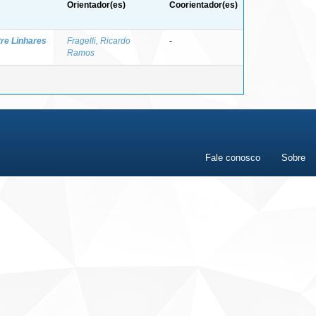
Orientador(es)
Coorientador(es)
tre Linhares
Fragelli, Ricardo
-
Ramos
Fale conosco
Sobre