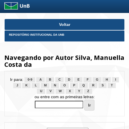
Skip
Voltar
navigation
REPOSITÓRIO INSTITUCIONAL DA UNB
Navegando por Autor Silva, Manuella
Costa da
Ir para:
0-9
A
B
C
D
E
F
G
H
I
J
K
L
M
N
O
P
Q
R
S
T
U
V
W
X
Y
Z
ou entre com as primeiras letras: