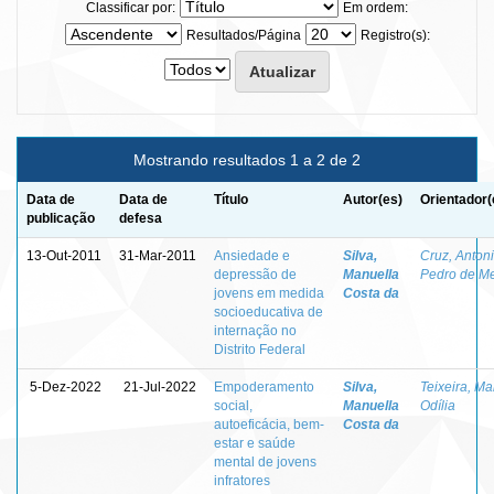
Classificar por:
Em ordem:
Resultados/Página
Registro(s):
Mostrando resultados 1 a 2 de 2
Data de
Data de
Título
Autor(es)
Orientador(
publicação
defesa
13-Out-2011
31-Mar-2011
Ansiedade e
Silva,
Cruz, Anton
depressão de
Manuella
Pedro de Me
jovens em medida
Costa da
socioeducativa de
internação no
Distrito Federal
5-Dez-2022
21-Jul-2022
Empoderamento
Silva,
Teixeira, Ma
social,
Manuella
Odília
autoeficácia, bem-
Costa da
estar e saúde
mental de jovens
infratores