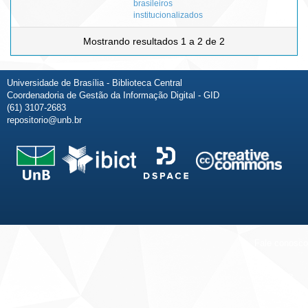
brasileiros
institucionalizados
Mostrando resultados 1 a 2 de 2
Universidade de Brasília - Biblioteca Central
Coordenadoria de Gestão da Informação Digital - GID
(61) 3107-2683
repositorio@unb.br
Fale conosco
Sobre