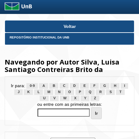
Skip
Voltar
navigation
REPOSITÓRIO INSTITUCIONAL DA UNB
Navegando por Autor Silva, Luisa
Santiago Contreiras Brito da
Ir para:
0-9
A
B
C
D
E
F
G
H
I
J
K
L
M
N
O
P
Q
R
S
T
U
V
W
X
Y
Z
ou entre com as primeiras letras: