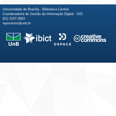
Universidade de Brasília - Biblioteca Central
Coordenadoria de Gestão da Informação Digital - GID
(61) 3107-2683
repositorio@unb.br
Fale conosco
Sobre