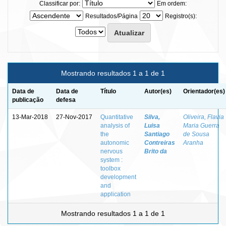
Classificar por:
Em ordem:
Resultados/Página
Registro(s):
Mostrando resultados 1 a 1 de 1
Data de
Data de
Título
Autor(es)
Orientador(es)
publicação
defesa
13-Mar-2018
27-Nov-2017
Quantitative
Silva,
Oliveira, Flavia
analysis of
Luisa
Maria Guerra
the
Santiago
de Sousa
autonomic
Contreiras
Aranha
nervous
Brito da
system :
toolbox
development
and
application
Mostrando resultados 1 a 1 de 1