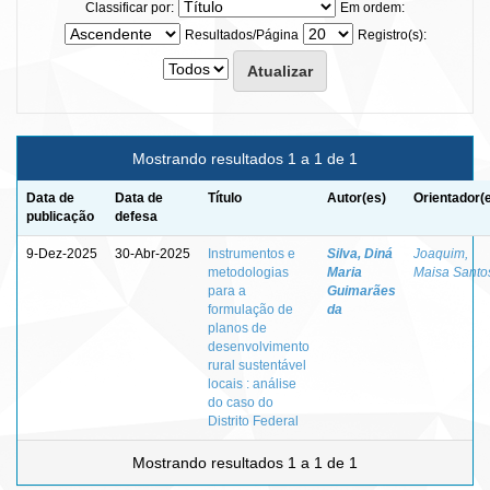
Classificar por:
Em ordem:
Resultados/Página
Registro(s):
Mostrando resultados 1 a 1 de 1
Data de
Data de
Título
Autor(es)
Orientador(
publicação
defesa
9-Dez-2025
30-Abr-2025
Instrumentos e
Silva, Diná
Joaquim,
metodologias
Maria
Maisa Santo
para a
Guimarães
formulação de
da
planos de
desenvolvimento
rural sustentável
locais : análise
do caso do
Distrito Federal
Mostrando resultados 1 a 1 de 1