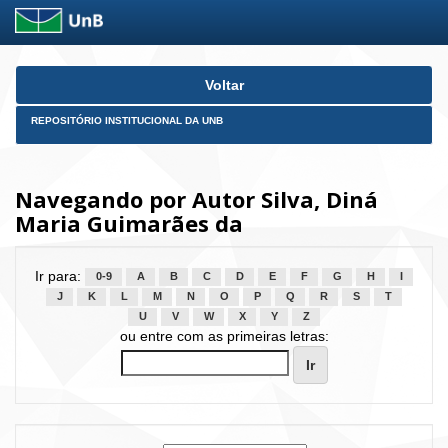
Skip
Voltar
navigation
REPOSITÓRIO INSTITUCIONAL DA UNB
Navegando por Autor Silva, Diná
Maria Guimarães da
Ir para:
0-9
A
B
C
D
E
F
G
H
I
J
K
L
M
N
O
P
Q
R
S
T
U
V
W
X
Y
Z
ou entre com as primeiras letras: