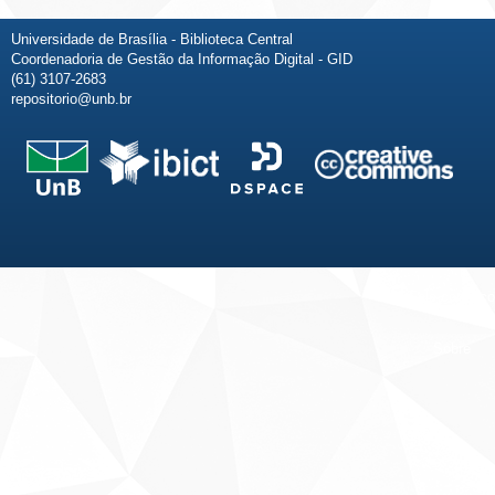
Universidade de Brasília - Biblioteca Central
Coordenadoria de Gestão da Informação Digital - GID
(61) 3107-2683
repositorio@unb.br
Fale conosco
Sobre