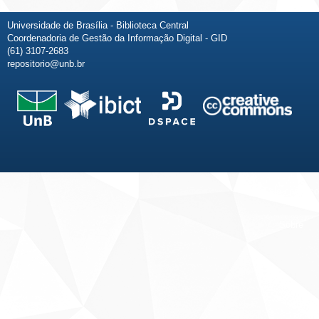
Universidade de Brasília - Biblioteca Central
Coordenadoria de Gestão da Informação Digital - GID
(61) 3107-2683
repositorio@unb.br
Fale conosco
Sobre