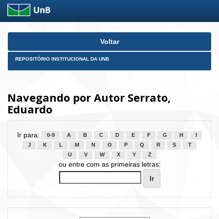
Skip
Voltar
navigation
REPOSITÓRIO INSTITUCIONAL DA UNB
Navegando por Autor Serrato,
Eduardo
Ir para:
0-9
A
B
C
D
E
F
G
H
I
J
K
L
M
N
O
P
Q
R
S
T
U
V
W
X
Y
Z
ou entre com as primeiras letras: