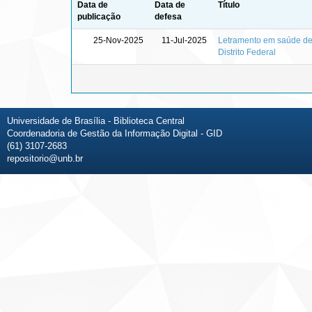
Data de
Data de
Título
publicação
defesa
25-Nov-2025
11-Jul-2025
Letramento em saúde de
Distrito Federal
Universidade de Brasília - Biblioteca Central
Coordenadoria de Gestão da Informação Digital - GID
(61) 3107-2683
repositorio@unb.br