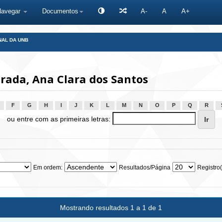
Navegar
Documentos
A-
A
A+
NAL DA UNB
rada, Ana Clara dos Santos
F
G
H
I
J
K
L
M
N
O
P
Q
R
ou entre com as primeiras letras:
Em ordem:
Resultados/Página
Registro(
Mostrando resultados 1 a 1 de 1