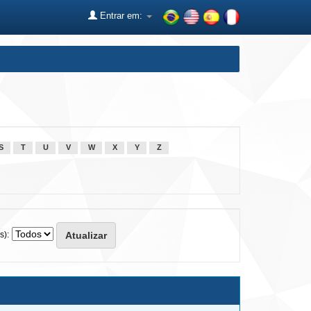
Entrar em:
S
T
U
V
W
X
Y
Z
s):