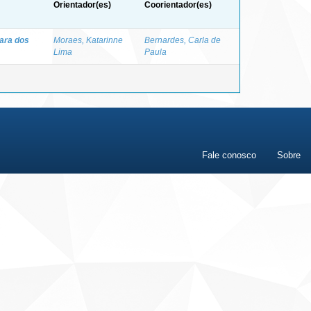
Orientador(es)
Coorientador(es)
ara dos
Moraes, Katarinne
Bernardes, Carla de
Lima
Paula
Fale conosco
Sobre