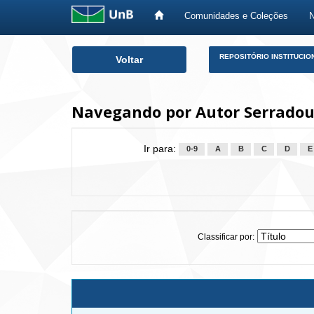
Comunidades e Coleções
Skip
REPOSITÓRIO INSTITUCIO
Voltar
navigation
Navegando por Autor Serradou
Ir para:
0-9
A
B
C
D
E
Classificar por: