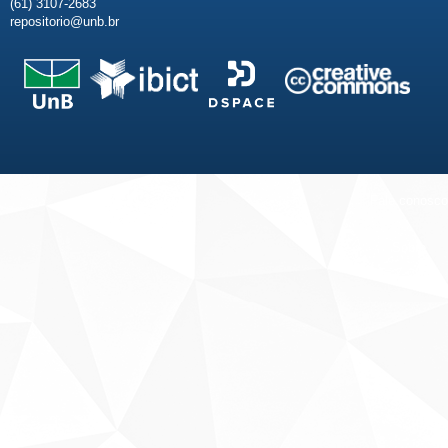
(61) 3107-2683
repositorio@unb.br
Fale conosco
Sobre