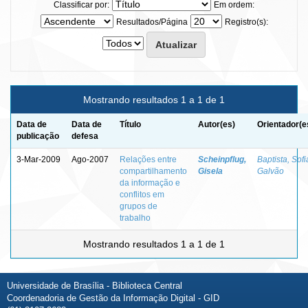
Classificar por:
Em ordem:
Resultados/Página
Registro(s):
Mostrando resultados 1 a 1 de 1
Data de
Data de
Título
Autor(es)
Orientador(e
publicação
defesa
3-Mar-2009
Ago-2007
Relações entre
Scheinpflug,
Baptista, Sofi
compartilhamento
Gisela
Galvão
da informação e
conflitos em
grupos de
trabalho
Mostrando resultados 1 a 1 de 1
Universidade de Brasília - Biblioteca Central
Coordenadoria de Gestão da Informação Digital - GID