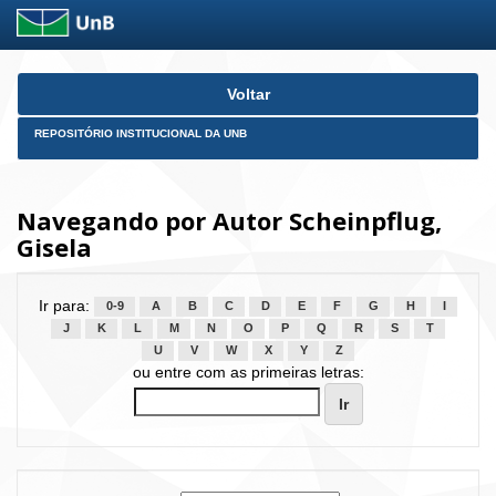
Skip
Voltar
navigation
REPOSITÓRIO INSTITUCIONAL DA UNB
Navegando por Autor Scheinpflug,
Gisela
Ir para:
0-9
A
B
C
D
E
F
G
H
I
J
K
L
M
N
O
P
Q
R
S
T
U
V
W
X
Y
Z
ou entre com as primeiras letras: