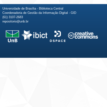
Universidade de Brasília - Biblioteca Central
Coordenadoria de Gestão da Informação Digital - GID
(61) 3107-2683
repositorio@unb.br
Fale conosco
Sobre