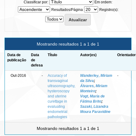
Classificar por:
Em ordem:
Resultados/Página
Registro(s):
Mostrando resultados 1 a 1 de 1
Data de
Data
Título
Autor(es)
Orientador
publicação
de
defesa
Out-2016
-
Accuracy of
Wanderley, Miriam
-
transvaginal
da Silva
;
ultrasonography,
Álvares, Miriam
hysteroscopy
Monteiro
;
and uterine
Vogt, Maria de
curettage in
Fátima Brito
;
evaluating
Sazaki, Lizandra
endometrial
Moura Paravidine
pathologies
Mostrando resultados 1 a 1 de 1