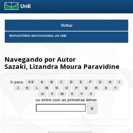
Skip
Voltar
navigation
REPOSITÓRIO INSTITUCIONAL DA UNB
Navegando por Autor
Sazaki, Lizandra Moura Paravidine
Ir para:
0-9
A
B
C
D
E
F
G
H
I
J
K
L
M
N
O
P
Q
R
S
T
U
V
W
X
Y
Z
ou entre com as primeiras letras: