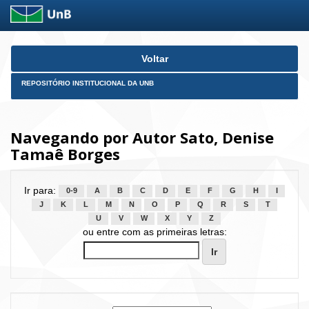
Skip
Voltar
navigation
REPOSITÓRIO INSTITUCIONAL DA UNB
Navegando por Autor Sato, Denise
Tamaê Borges
Ir para:
0-9
A
B
C
D
E
F
G
H
I
J
K
L
M
N
O
P
Q
R
S
T
U
V
W
X
Y
Z
ou entre com as primeiras letras: