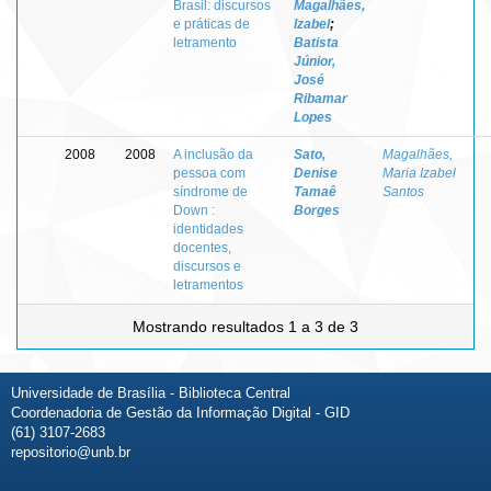
Brasil: discursos
Magalhães,
e práticas de
Izabel
;
letramento
Batista
Júnior,
José
Ribamar
Lopes
2008
2008
A inclusão da
Sato,
Magalhães,
pessoa com
Denise
Maria Izabel
síndrome de
Tamaê
Santos
Down :
Borges
identidades
docentes,
discursos e
letramentos
Mostrando resultados 1 a 3 de 3
Universidade de Brasília - Biblioteca Central
Coordenadoria de Gestão da Informação Digital - GID
(61) 3107-2683
repositorio@unb.br