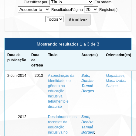
Classificar por:
Em ordem:
Resultados/Página
Registro(s):
Mostrando resultados 1 a 3 de 3
Data de
Data
Título
Autor(es)
Orientador(es)
publicação
de
defesa
2-Jun-2014
2013
A construção da
Sato,
Magalhães,
identidade de
Denise
Maria Izabel
gênero na
Tamaê
Santos
educação
Borges
inclusiva :
letramento e
discurso
2012
-
Desdobramentos
Sato,
-
recentes da
Denise
educação
Tamaê
inclusiva no
Borges
;