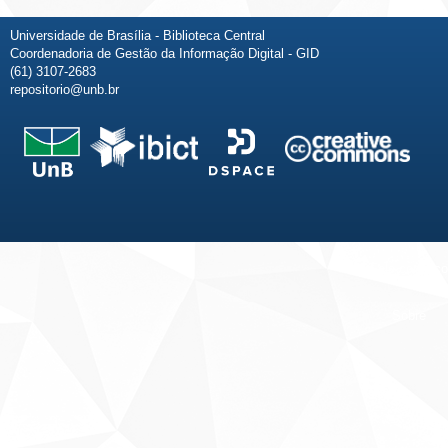
Universidade de Brasília - Biblioteca Central
Coordenadoria de Gestão da Informação Digital - GID
(61) 3107-2683
repositorio@unb.br
Fale conosco
Sobre