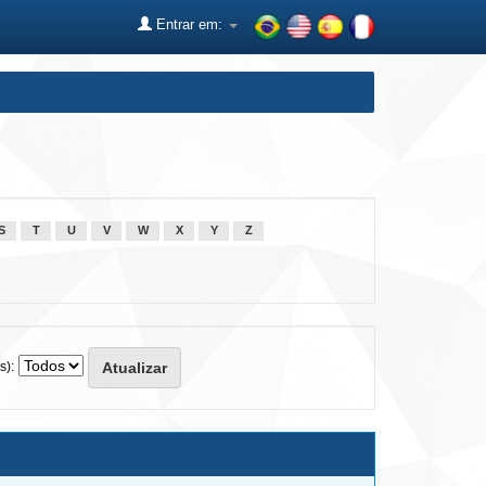
Entrar em:
S
T
U
V
W
X
Y
Z
s):