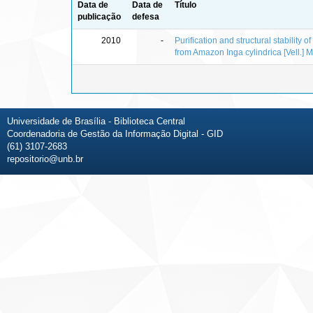
Data de
Data de
Título
publicação
defesa
2010
-
Purification and structural stability of
from Amazon Inga cylindrica [Vell.] M
Universidade de Brasília - Biblioteca Central
Coordenadoria de Gestão da Informação Digital - GID
(61) 3107-2683
repositorio@unb.br