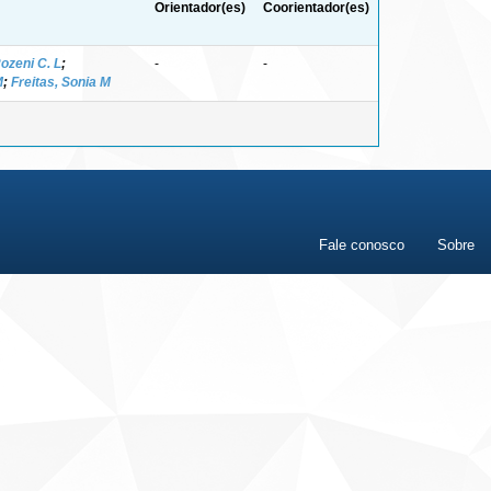
Orientador(es)
Coorientador(es)
ozeni C. L
;
-
-
M
;
Freitas, Sonia M
Fale conosco
Sobre