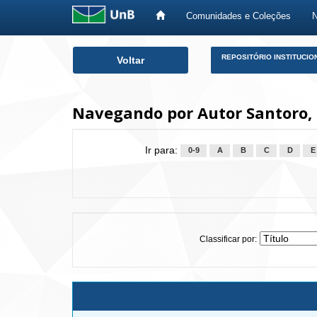
Comunidades e Coleções
Skip
REPOSITÓRIO INSTITUCIO
Voltar
navigation
Navegando por Autor Santoro,
Ir para:
0-9
A
B
C
D
E
Classificar por: