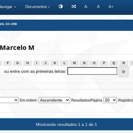
Navegar
Documentos
A-
A
A+
NAL DA UNB
 Marcelo M
F
G
H
I
J
K
L
M
N
O
P
Q
R
ou entre com as primeiras letras:
Em ordem:
Resultados/Página
Registro(
Mostrando resultados 1 a 1 de 1