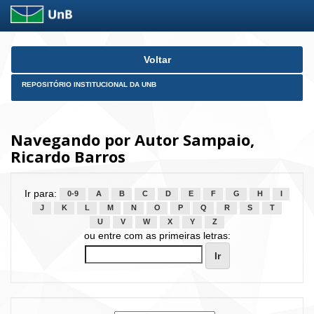
Skip
Voltar
navigation
REPOSITÓRIO INSTITUCIONAL DA UNB
Navegando por Autor Sampaio,
Ricardo Barros
Ir para:
0-9
A
B
C
D
E
F
G
H
I
J
K
L
M
N
O
P
Q
R
S
T
U
V
W
X
Y
Z
ou entre com as primeiras letras: