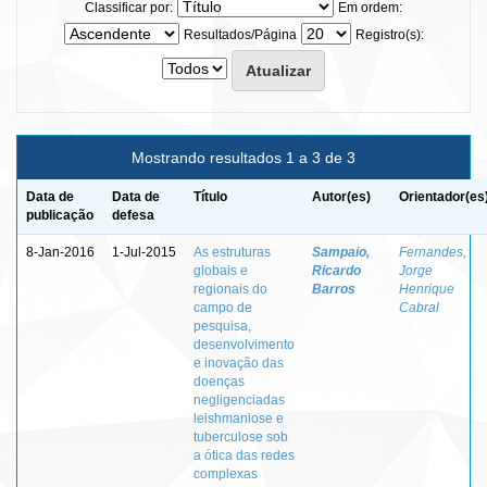
Classificar por:
Em ordem:
Resultados/Página
Registro(s):
Mostrando resultados 1 a 3 de 3
Data de
Data de
Título
Autor(es)
Orientador(es
publicação
defesa
8-Jan-2016
1-Jul-2015
As estruturas
Sampaio,
Fernandes,
globais e
Ricardo
Jorge
regionais do
Barros
Henrique
campo de
Cabral
pesquisa,
desenvolvimento
e inovação das
doenças
negligenciadas
leishmaniose e
tuberculose sob
a ótica das redes
complexas