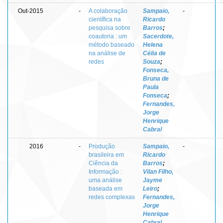
Out-2015
-
A colaboração
Sampaio,
-
científica na
Ricardo
pesquisa sobre
Barros
;
coautoria : um
Sacerdote,
método baseado
Helena
na análise de
Célia de
redes
Souza
;
Fonseca,
Bruna de
Paula
Fonseca
;
Fernandes,
Jorge
Henrique
Cabral
2016
-
Produção
Sampaio,
-
brasileira em
Ricardo
Ciência da
Barros
;
Informação :
Vilan Filho,
uma análise
Jayme
baseada em
Leiro
;
redes complexas
Fernandes,
Jorge
Henrique
Cabral