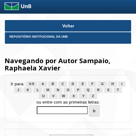
Skip
Voltar
navigation
REPOSITÓRIO INSTITUCIONAL DA UNB
Navegando por Autor Sampaio,
Raphaela Xavier
Ir para:
0-9
A
B
C
D
E
F
G
H
I
J
K
L
M
N
O
P
Q
R
S
T
U
V
W
X
Y
Z
ou entre com as primeiras letras: