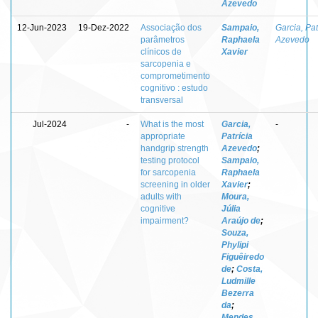
Azevedo
12-Jun-2023
19-Dez-2022
Associação dos
Sampaio,
Garcia, Pat
parâmetros
Raphaela
Azevedo
clínicos de
Xavier
sarcopenia e
comprometimento
cognitivo : estudo
transversal
Jul-2024
-
What is the most
Garcia,
-
appropriate
Patrícia
handgrip strength
Azevedo
;
testing protocol
Sampaio,
for sarcopenia
Raphaela
screening in older
Xavier
;
adults with
Moura,
cognitive
Júlia
impairment?
Araújo de
;
Souza,
Phylipi
Figuêiredo
de
;
Costa,
Ludmille
Bezerra
da
;
Mendes,