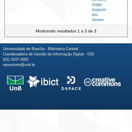
Felipe
Augusto
dos
Santos
Mostrando resultados 1 a 3 de 3
Universidade de Brasília - Biblioteca Central
Coordenadoria de Gestão da Informação Digital - GID
(61) 3107-2683
repositorio@unb.br
Fale conosco
Sobre