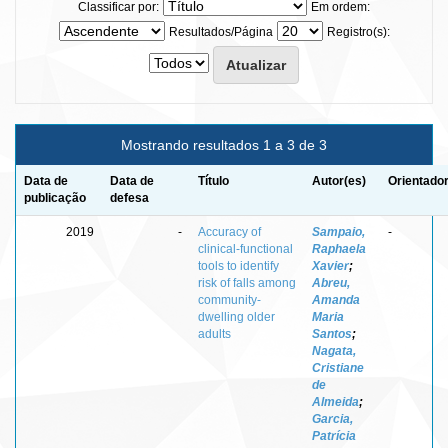
Classificar por:
Em ordem:
Resultados/Página
Registro(s):
Mostrando resultados 1 a 3 de 3
Data de
Data de
Título
Autor(es)
Orientador
publicação
defesa
2019
-
Accuracy of
Sampaio,
-
clinical-functional
Raphaela
tools to identify
Xavier
;
risk of falls among
Abreu,
community-
Amanda
dwelling older
Maria
adults
Santos
;
Nagata,
Cristiane
de
Almeida
;
Garcia,
Patrícia