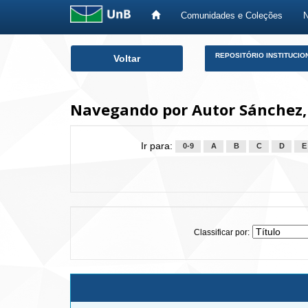
Comunidades e Coleções
Skip
REPOSITÓRIO INSTITUCIO
Voltar
navigation
Navegando por Autor Sánchez,
Ir para:
0-9
A
B
C
D
E
Classificar por: