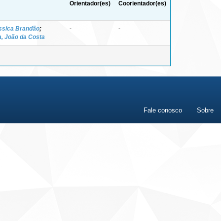
Orientador(es)
Coorientador(es)
éssica Brandão
;
-
-
a, João da Costa
Fale conosco
Sobre