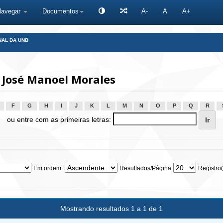
Navegar
Documentos
A-
A
A+
NAL DA UNB
 José Manoel Morales
F
G
H
I
J
K
L
M
N
O
P
Q
R
ou entre com as primeiras letras:
Em ordem:
Resultados/Página
Registro(
Mostrando resultados 1 a 1 de 1