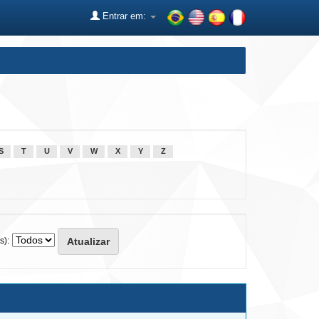
Entrar em:
S
T
U
V
W
X
Y
Z
s):