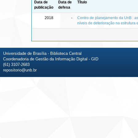
Data de
Data de
Título
publicação
defesa
2018
-
Centro de planejamento da UnB : a
níveis de deterioração na estrutura
Universidade de Brasília - Biblioteca Central
Coordenadoria de Gestão da Informação Digital - GID
(61) 3107-2683
repositorio@unb.br