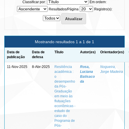
Classificar por:
Em ordem:
Resultados/Página
Registro(s):
Mostrando resultados 1 a 1 de 1
Data de
Data de
Título
Autor(es)
Orientador(es)
publicação
defesa
11-Nov-2025
8-Abr-2025
Resiliência
Rosa,
Nogueira,
acadêmica :
Luciana
Jorge Madeira
o
Batisaco
desempenho
da
da Pós-
Graduação
em meio às
flutuações
econômicas -
estudo de
caso do
Programa de
Pós-