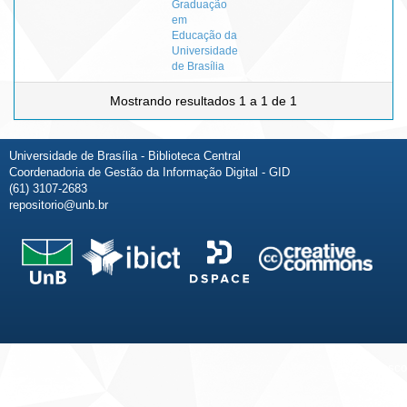
Graduação
em
Educação da
Universidade
de Brasília
Mostrando resultados 1 a 1 de 1
Universidade de Brasília - Biblioteca Central
Coordenadoria de Gestão da Informação Digital - GID
(61) 3107-2683
repositorio@unb.br
Fale conosco