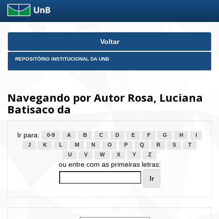
Skip
Voltar
navigation
REPOSITÓRIO INSTITUCIONAL DA UNB
Navegando por Autor Rosa, Luciana
Batisaco da
Ir para:
0-9
A
B
C
D
E
F
G
H
I
J
K
L
M
N
O
P
Q
R
S
T
U
V
W
X
Y
Z
ou entre com as primeiras letras: