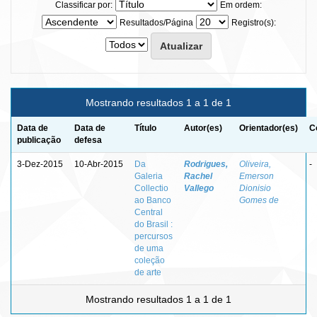
Classificar por:
Em ordem:
Resultados/Página
Registro(s):
Mostrando resultados 1 a 1 de 1
Data de
Data de
Título
Autor(es)
Orientador(es)
C
publicação
defesa
3-Dez-2015
10-Abr-2015
Da
Rodrigues,
Oliveira,
-
Galeria
Rachel
Emerson
Collectio
Vallego
Dionisio
ao Banco
Gomes de
Central
do Brasil :
percursos
de uma
coleção
de arte
Mostrando resultados 1 a 1 de 1