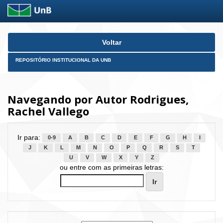
Skip
Voltar
navigation
REPOSITÓRIO INSTITUCIONAL DA UNB
Navegando por Autor Rodrigues,
Rachel Vallego
Ir para:
0-9
A
B
C
D
E
F
G
H
I
J
K
L
M
N
O
P
Q
R
S
T
U
V
W
X
Y
Z
ou entre com as primeiras letras: