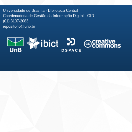
Universidade de Brasília - Biblioteca Central
Coordenadoria de Gestão da Informação Digital - GID
(61) 3107-2683
repositorio@unb.br
Fale conosco
Sobre