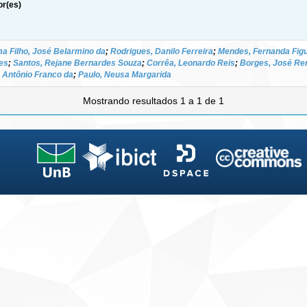
or(es)
a Filho, José Belarmino da
;
Rodrigues, Danilo Ferreira
;
Mendes, Fernanda Fig
es
;
Santos, Rejane Bernardes Souza
;
Corrêa, Leonardo Reis
;
Borges, José Re
z Antônio Franco da
;
Paulo, Neusa Margarida
Mostrando resultados 1 a 1 de 1