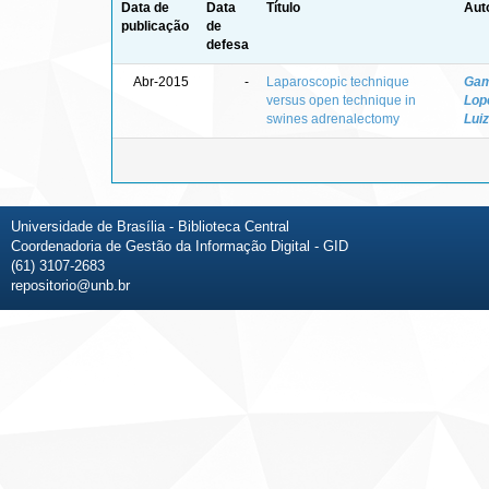
Data de
Data
Título
Aut
publicação
de
defesa
Abr-2015
-
Laparoscopic technique
Gam
versus open technique in
Lop
swines adrenalectomy
Lui
Universidade de Brasília - Biblioteca Central
Coordenadoria de Gestão da Informação Digital - GID
(61) 3107-2683
repositorio@unb.br