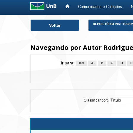
Comunidades e Coleções
Skip
REPOSITÓRIO INSTITUCIO
Voltar
navigation
Navegando por Autor Rodrigues
Ir para:
0-9
A
B
C
D
E
Classificar por: