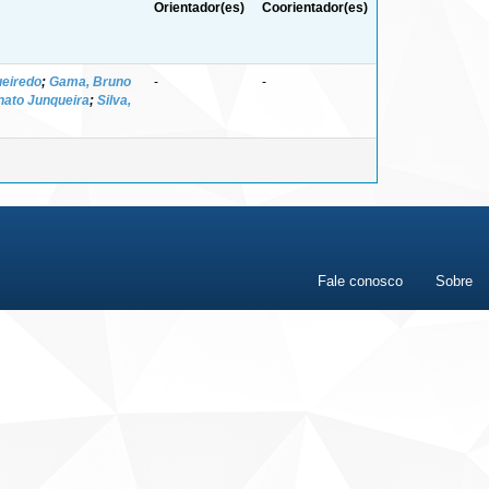
Orientador(es)
Coorientador(es)
ueiredo
;
Gama, Bruno
-
-
nato Junqueira
;
Silva,
Fale conosco
Sobre