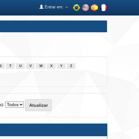
Entrar em:
S
T
U
V
W
X
Y
Z
s):