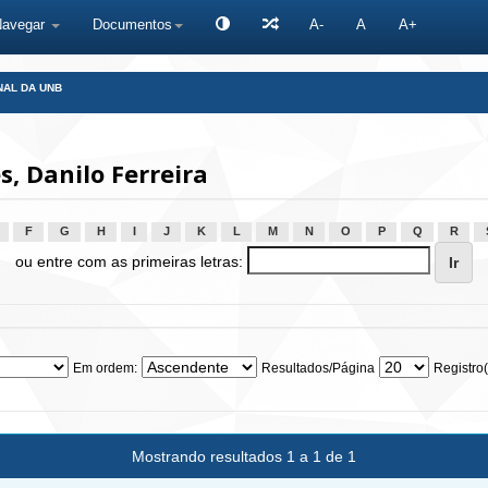
Navegar
Documentos
A-
A
A+
NAL DA UNB
, Danilo Ferreira
F
G
H
I
J
K
L
M
N
O
P
Q
R
ou entre com as primeiras letras:
Em ordem:
Resultados/Página
Registro(
Mostrando resultados 1 a 1 de 1