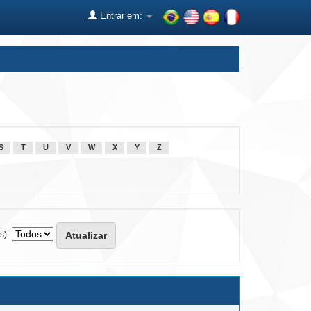
Entrar em:
S
T
U
V
W
X
Y
Z
s):