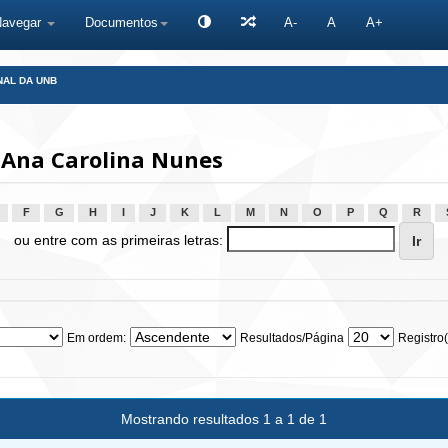
Navegar
Documentos
A-
A
A+
NAL DA UNB
 Ana Carolina Nunes
F
G
H
I
J
K
L
M
N
O
P
Q
R
ou entre com as primeiras letras:
Em ordem:
Resultados/Página
Registro(
Mostrando resultados 1 a 1 de 1