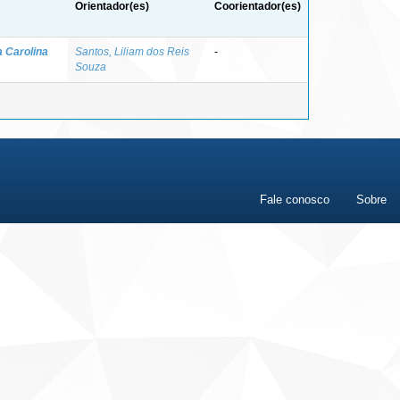
Orientador(es)
Coorientador(es)
a Carolina
Santos, Liliam dos Reis
-
Souza
Fale conosco
Sobre