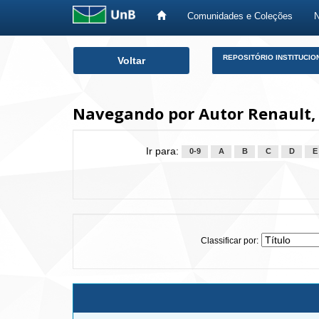
Comunidades e Coleções
Skip
REPOSITÓRIO INSTITUCIO
Voltar
navigation
Navegando por Autor Renault,
Ir para:
0-9
A
B
C
D
E
Classificar por: