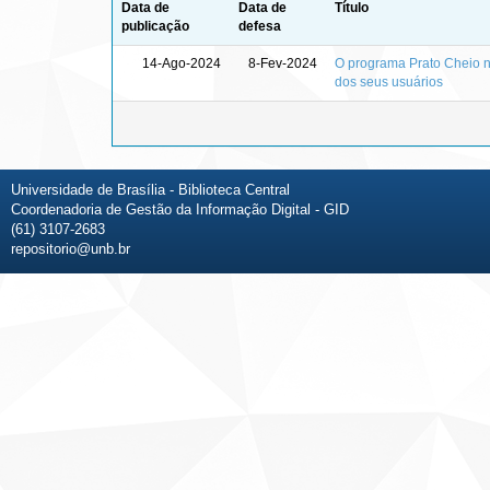
Data de
Data de
Título
publicação
defesa
14-Ago-2024
8-Fev-2024
O programa Prato Cheio no
dos seus usuários
Universidade de Brasília - Biblioteca Central
Coordenadoria de Gestão da Informação Digital - GID
(61) 3107-2683
repositorio@unb.br