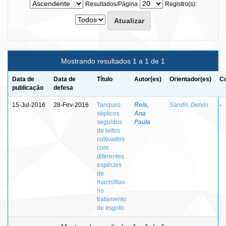
Resultados/Página
Registro(s):
Mostrando resultados 1 a 1 de 1
Data de
Data de
Título
Autor(es)
Orientador(es)
Co
publicação
defesa
15-Jul-2016
28-Fev-2016
Tanques
Reis,
Sandri, Delvio
-
sépticos
Ana
seguidos
Paula
de leitos
cultivados
com
diferentes
espécies
de
macrofitas
no
tratamento
de esgoto