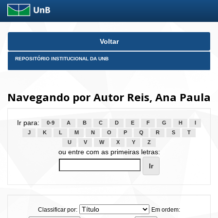
Skip
Voltar
navigation
REPOSITÓRIO INSTITUCIONAL DA UNB
Navegando por Autor Reis, Ana Paula
Ir para:
0-9
A
B
C
D
E
F
G
H
I
J
K
L
M
N
O
P
Q
R
S
T
U
V
W
X
Y
Z
ou entre com as primeiras letras:
Classificar por:
Em ordem: