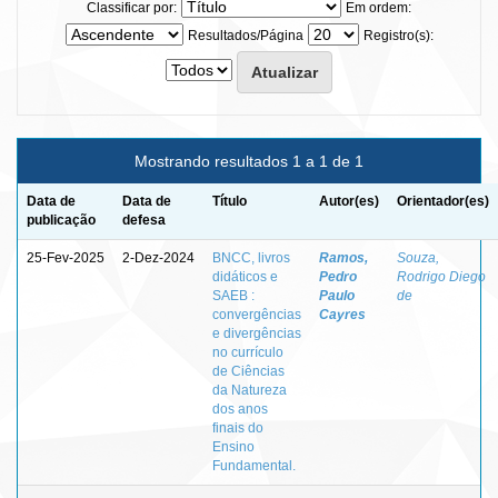
Classificar por:
Em ordem:
Resultados/Página
Registro(s):
Mostrando resultados 1 a 1 de 1
Data de
Data de
Título
Autor(es)
Orientador(es)
publicação
defesa
25-Fev-2025
2-Dez-2024
BNCC, livros
Ramos,
Souza,
didáticos e
Pedro
Rodrigo Diego
SAEB :
Paulo
de
convergências
Cayres
e divergências
no currículo
de Ciências
da Natureza
dos anos
finais do
Ensino
Fundamental.