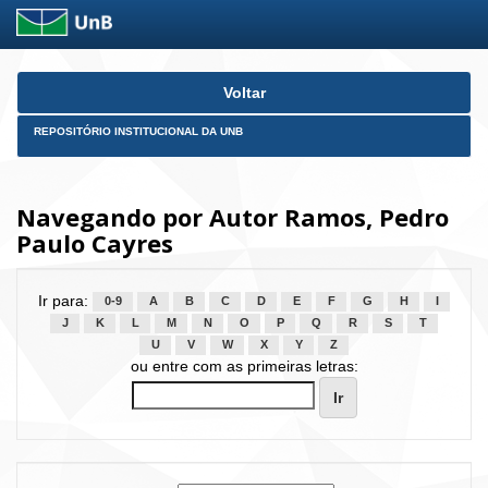
Skip
Voltar
navigation
REPOSITÓRIO INSTITUCIONAL DA UNB
Navegando por Autor Ramos, Pedro
Paulo Cayres
Ir para:
0-9
A
B
C
D
E
F
G
H
I
J
K
L
M
N
O
P
Q
R
S
T
U
V
W
X
Y
Z
ou entre com as primeiras letras: