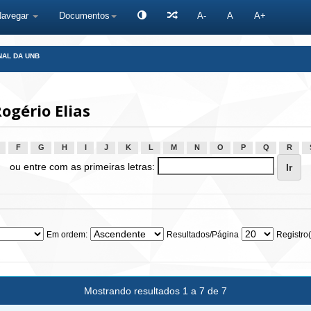
Navegar
Documentos
A-
A
A+
NAL DA UNB
ogério Elias
F
G
H
I
J
K
L
M
N
O
P
Q
R
ou entre com as primeiras letras:
Em ordem:
Resultados/Página
Registro(
Mostrando resultados 1 a 7 de 7