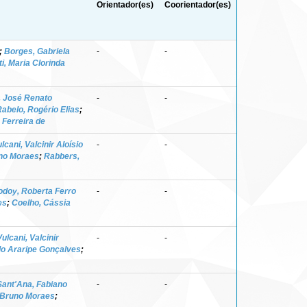
Orientador(es)
Coorientador(es)
;
Borges, Gabriela
-
-
i, Maria Clorinda
, José Renato
-
-
abelo, Rogério Elias
;
 Ferreira de
lcani, Valcinir Aloísio
-
-
uno Moraes
;
Rabbers,
odoy, Roberta Ferro
-
-
es
;
Coelho, Cássia
Vulcani, Valcinir
-
-
do Araripe Gonçalves
;
Sant'Ana, Fabiano
-
-
 Bruno Moraes
;