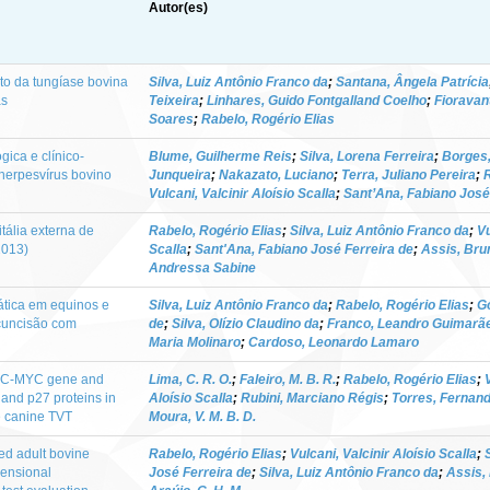
Autor(es)
to da tungíase bovina
Silva, Luiz Antônio Franco da
;
Santana, Ângela Patrícia
ás
Teixeira
;
Linhares, Guido Fontgalland Coelho
;
Fioravant
Soares
;
Rabelo, Rogério Elias
gica e clínico-
Blume, Guilherme Reis
;
Silva, Lorena Ferreira
;
Borges
herpesvírus bovino
Junqueira
;
Nakazato, Luciano
;
Terra, Juliano Pereira
;
R
Vulcani, Valcinir Aloísio Scalla
;
Sant’Ana, Fabiano José
tália externa de
Rabelo, Rogério Elias
;
Silva, Luiz Antônio Franco da
;
Vu
2013)
Scalla
;
Sant'Ana, Fabiano José Ferreira de
;
Assis, Br
Andressa Sabine
ática em equinos e
Silva, Luiz Antônio Franco da
;
Rabelo, Rogério Elias
;
G
rcuncisão com
de
;
Silva, Olízio Claudino da
;
Franco, Leandro Guimarã
Maria Molinaro
;
Cardoso, Leonardo Lamaro
he C-MYC gene and
Lima, C. R. O.
;
Faleiro, M. B. R.
;
Rabelo, Rogério Elias
;
and p27 proteins in
Aloísio Scalla
;
Rubini, Marciano Régis
;
Torres, Fernan
he canine TVT
Moura, V. M. B. D.
eed adult bovine
Rabelo, Rogério Elias
;
Vulcani, Valcinir Aloísio Scalla
;
mensional
José Ferreira de
;
Silva, Luiz Antônio Franco da
;
Assis,