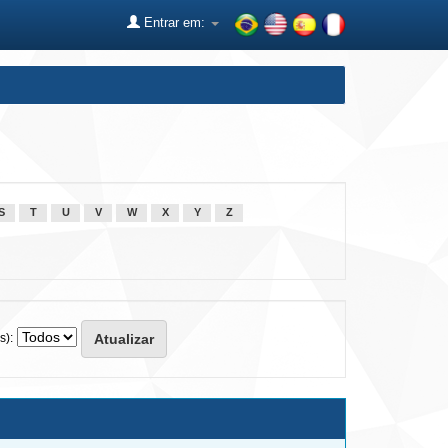
Entrar em:
S
T
U
V
W
X
Y
Z
s):