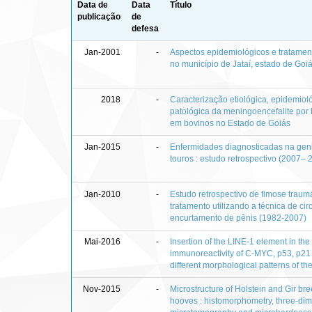
Data de
Data
Título
publicação
de
defesa
Jan-2001
-
Aspectos epidemiológicos e tratamen
no município de Jataí, estado de Goi
2018
-
Caracterização etiológica, epidemioló
patológica da meningoencefalite por 
em bovinos no Estado de Goiás
Jan-2015
-
Enfermidades diagnosticadas na geni
touros : estudo retrospectivo (2007– 
Jan-2010
-
Estudo retrospectivo de fimose traum
tratamento utilizando a técnica de ci
encurtamento de pênis (1982-2007)
Mai-2016
-
Insertion of the LINE-1 element in t
immunoreactivity of C-MYC, p53, p21 
different morphological patterns of t
Nov-2015
-
Microstructure of Holstein and Gir br
hooves : histomorphometry, three-di