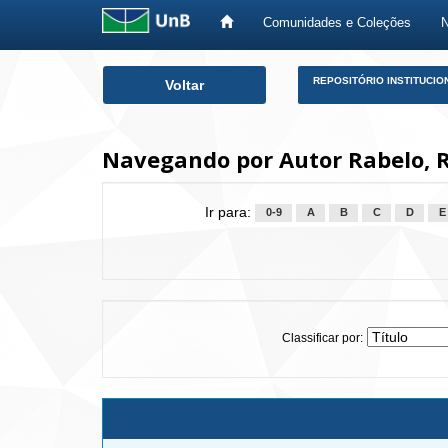
Comunidades e Coleções
Skip
REPOSITÓRIO INSTITUCIO
Voltar
navigation
Navegando por Autor Rabelo, R
Ir para:
0-9
A
B
C
D
E
Classificar por: