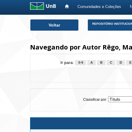
Comunidades e Coleções
Skip
REPOSITÓRIO INSTITUCIO
Voltar
navigation
Navegando por Autor Rêgo, Ma
Ir para:
0-9
A
B
C
D
E
Classificar por: