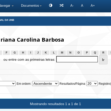
Navegar
Documentos
A-
A
A+
NAL DA UNB
riana Carolina Barbosa
F
G
H
I
J
K
L
M
N
O
P
Q
R
ou entre com as primeiras letras:
Em ordem:
Resultados/Página
Registro(
Mostrando resultados 1 a 1 de 1