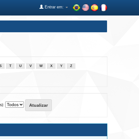
Entrar em:
S
T
U
V
W
X
Y
Z
s):