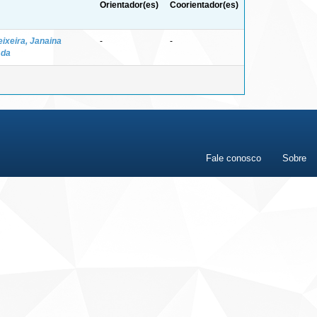
Orientador(es)
Coorientador(es)
eixeira, Janaina
-
-
 da
Fale conosco
Sobre