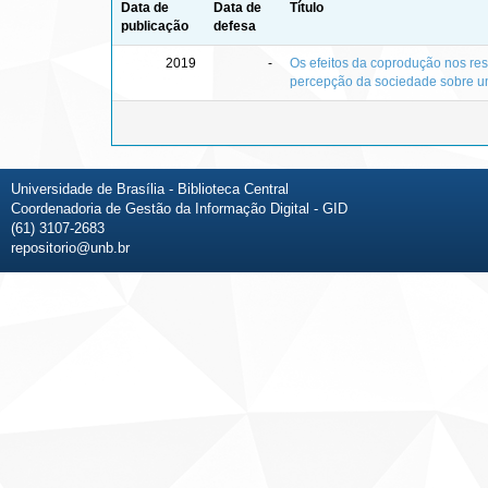
Data de
Data de
Título
publicação
defesa
2019
-
Os efeitos da coprodução nos resu
percepção da sociedade sobre u
Universidade de Brasília - Biblioteca Central
Coordenadoria de Gestão da Informação Digital - GID
(61) 3107-2683
repositorio@unb.br