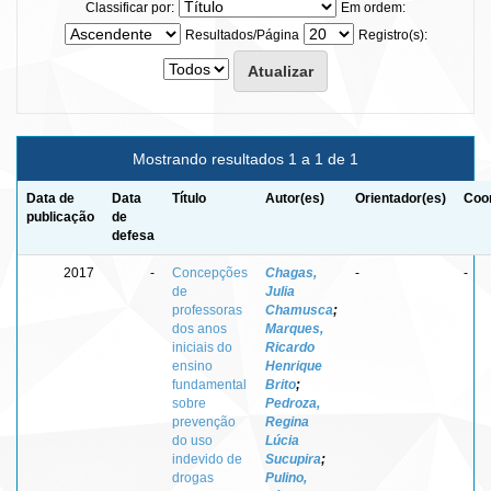
Classificar por:
Em ordem:
Resultados/Página
Registro(s):
Mostrando resultados 1 a 1 de 1
Data de
Data
Título
Autor(es)
Orientador(es)
Coor
publicação
de
defesa
2017
-
Concepções
Chagas,
-
-
de
Julia
professoras
Chamusca
;
dos anos
Marques,
iniciais do
Ricardo
ensino
Henrique
fundamental
Brito
;
sobre
Pedroza,
prevenção
Regina
do uso
Lúcia
indevido de
Sucupira
;
drogas
Pulino,