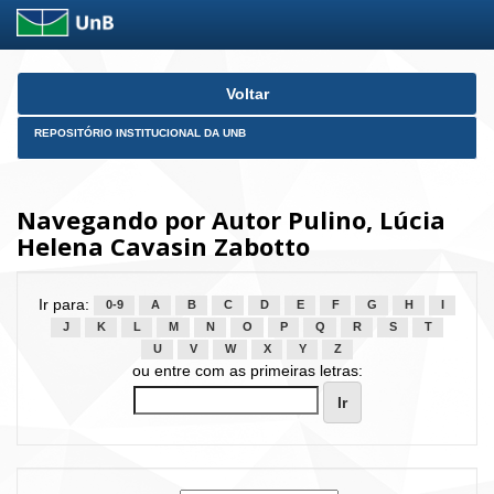
Skip
Voltar
navigation
REPOSITÓRIO INSTITUCIONAL DA UNB
Navegando por Autor Pulino, Lúcia
Helena Cavasin Zabotto
Ir para:
0-9
A
B
C
D
E
F
G
H
I
J
K
L
M
N
O
P
Q
R
S
T
U
V
W
X
Y
Z
ou entre com as primeiras letras: