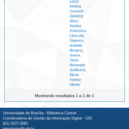
Lúcia
Helena
Cavasin
Zabotto
;
Silva,
Sandra
Francisca
Lima da
;
Siqueira,
Isabelle
Borges
;
Sousa,
Taísa
Resende
;
Sudbrack,
Maria
Fátima
Olivier
Mostrando resultados 1 a 1 de 1
Universidade de Brasília - Biblioteca Central
Coordenadoria de Gestão da Informação Digital - GID
(61) 3107-2683
repositorio@unb.br