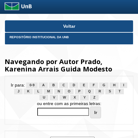
Skip
Voltar
navigation
REPOSITÓRIO INSTITUCIONAL DA UNB
Navegando por Autor Prado,
Karenina Arrais Guida Modesto
Ir para:
0-9
A
B
C
D
E
F
G
H
I
J
K
L
M
N
O
P
Q
R
S
T
U
V
W
X
Y
Z
ou entre com as primeiras letras: