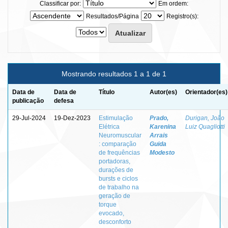
Classificar por:
Em ordem:
Resultados/Página
Registro(s):
Mostrando resultados 1 a 1 de 1
Data de
Data de
Título
Autor(es)
Orientador(es)
publicação
defesa
29-Jul-2024
19-Dez-2023
Estimulação
Prado,
Durigan, João
Elétrica
Karenina
Luiz Quagliotti
Neuromuscular
Arrais
: comparação
Guida
de frequências
Modesto
portadoras,
durações de
bursts e ciclos
de trabalho na
geração de
torque
evocado,
desconforto