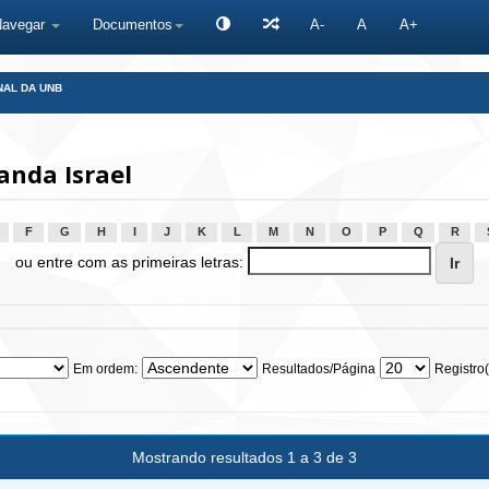
Navegar
Documentos
A-
A
A+
NAL DA UNB
anda Israel
F
G
H
I
J
K
L
M
N
O
P
Q
R
ou entre com as primeiras letras:
Em ordem:
Resultados/Página
Registro(
Mostrando resultados 1 a 3 de 3