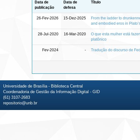
Data de
Data de
Título
publicação
defesa
26-Fev-2026
15-Dez-2025
From the ladder to drunkennes
and embodied eros in Plato
28-Jul-2020
16-Mar-2020
O que esta mulher está faze
platônico
Fev-2024
-
Tradução do discurso de Fed
Universidade de Brasília - Biblioteca Central
Coordenadoria de Gestão da Informação Digital - GID
(61) 3107-2683
repositorio@unb.br