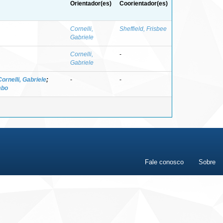
Orientador(es)
Coorientador(es)
Cornelli,
Sheffield, Frisbee
Gabriele
Cornelli,
-
Gabriele
Cornelli, Gabriele
;
-
-
mbo
Fale conosco
Sobre