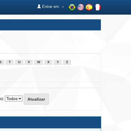
Entrar em:
S
T
U
V
W
X
Y
Z
s):