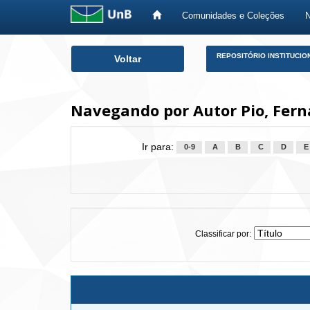
Comunidades e Coleções
Skip
REPOSITÓRIO INSTITUCIO
Voltar
navigation
Navegando por Autor Pio, Fern
Ir para:
0-9
A
B
C
D
E
Classificar por: