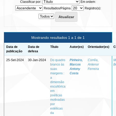
Classificar por:
Em ordem:
Resultados/Página
Registro(s):
Mostrando resultados 1 a 1 de 1
Data de
Data de
Título
Autor(es)
Orientador(es)
C
publicação
defesa
25-Set-2024
30-Jan-2024
Do quadro
Pinheiro,
Corrêa,
M
branco às
Marcos
Antenor
B
suas
Antony
Ferreira
margens :
Costa
a
dimensão
escultórica
em
poéticas
motivadas
por
estéticas
da