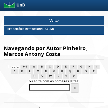
Skip
Voltar
navigation
REPOSITÓRIO INSTITUCIONAL DA UNB
Navegando por Autor Pinheiro,
Marcos Antony Costa
Ir para:
0-9
A
B
C
D
E
F
G
H
I
J
K
L
M
N
O
P
Q
R
S
T
U
V
W
X
Y
Z
ou entre com as primeiras letras: