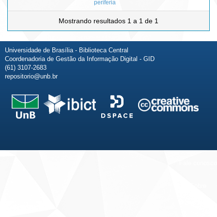
periferia
Mostrando resultados 1 a 1 de 1
Universidade de Brasília - Biblioteca Central
Coordenadoria de Gestão da Informação Digital - GID
(61) 3107-2683
repositorio@unb.br
Fale conosco
Sobre