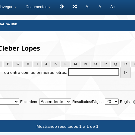
Navegar
Documentos
A-
A
A+
NAL DA UNB
Cleber Lopes
F
G
H
I
J
K
L
M
N
O
P
Q
R
ou entre com as primeiras letras:
Em ordem:
Resultados/Página
Registro(
Mostrando resultados 1 a 1 de 1