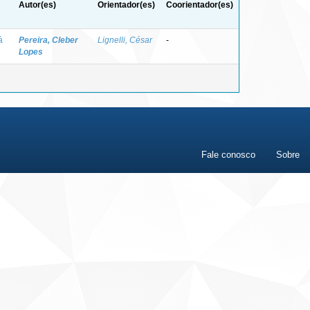
Autor(es)
Orientador(es)
Coorientador(es)
á
Pereira, Cleber
Lignelli, César
-
Lopes
Fale conosco
Sobre