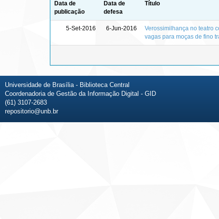
Data de
Data de
Título
publicação
defesa
5-Set-2016
6-Jun-2016
Verossimilhança no teatro 
vagas para moças de fino tr
Universidade de Brasília - Biblioteca Central
Coordenadoria de Gestão da Informação Digital - GID
(61) 3107-2683
repositorio@unb.br