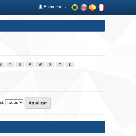
Entrar em:
S
T
U
V
W
X
Y
Z
s):