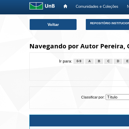
Comunidades e Coleções
Skip
REPOSITÓRIO INSTITUCIO
Voltar
navigation
Navegando por Autor Pereira, 
Ir para:
0-9
A
B
C
D
E
Classificar por: