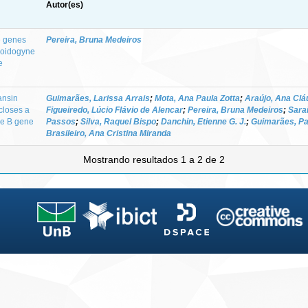
Autor(es)
e genes
Pereira, Bruna Medeiros
loidogyne
e
ansin
Guimarães, Larissa Arrais
;
Mota, Ana Paula Zotta
;
Araújo, Ana Clá
scloses a
Figueiredo, Lúcio Flávio de Alencar
;
Pereira, Bruna Medeiros
;
Sarai
ke B gene
Passos
;
Silva, Raquel Bispo
;
Danchin, Etienne G. J.
;
Guimarães, Pa
Brasileiro, Ana Cristina Miranda
Mostrando resultados 1 a 2 de 2