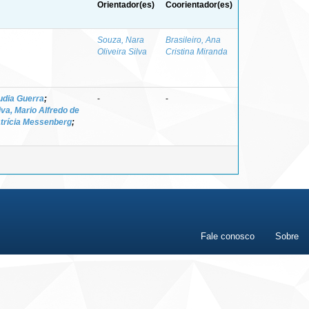
Orientador(es)
Coorientador(es)
Souza, Nara
Brasileiro, Ana
Oliveira Silva
Cristina Miranda
udia Guerra
;
-
-
va, Mario Alfredo de
trícia Messenberg
;
Fale conosco
Sobre