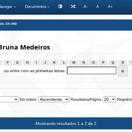
Navegar
Documentos
A-
A
A+
NAL DA UNB
 Bruna Medeiros
F
G
H
I
J
K
L
M
N
O
P
Q
R
ou entre com as primeiras letras:
Em ordem:
Resultados/Página
Registro(
Mostrando resultados 1 a 2 de 2