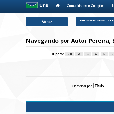
Comunidades e Coleções
Skip
REPOSITÓRIO INSTITUCIO
Voltar
navigation
Navegando por Autor Pereira,
Ir para:
0-9
A
B
C
D
E
Classificar por: