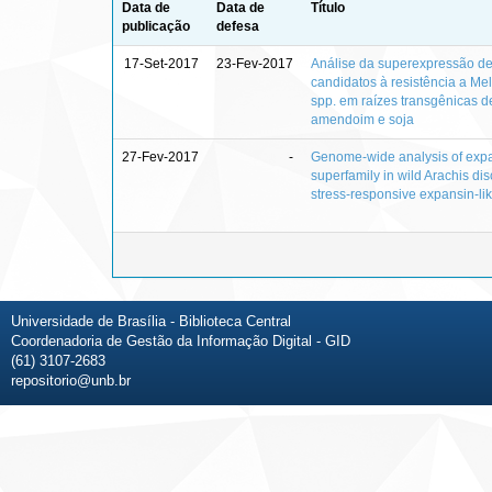
Data de
Data de
Título
publicação
defesa
17-Set-2017
23-Fev-2017
Análise da superexpressão d
candidatos à resistência a Me
spp. em raízes transgênicas d
amendoim e soja
27-Fev-2017
-
Genome-wide analysis of exp
superfamily in wild Arachis di
stress-responsive expansin-li
Universidade de Brasília - Biblioteca Central
Coordenadoria de Gestão da Informação Digital - GID
(61) 3107-2683
repositorio@unb.br