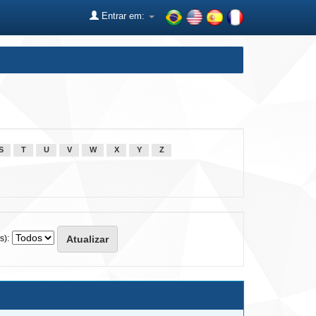
Entrar em:
S
T
U
V
W
X
Y
Z
s):