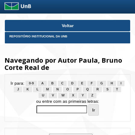
Skip
Voltar
navigation
REPOSITÓRIO INSTITUCIONAL DA UNB
Navegando por Autor Paula, Bruno
Corte Real de
Ir para:
0-9
A
B
C
D
E
F
G
H
I
J
K
L
M
N
O
P
Q
R
S
T
U
V
W
X
Y
Z
ou entre com as primeiras letras: