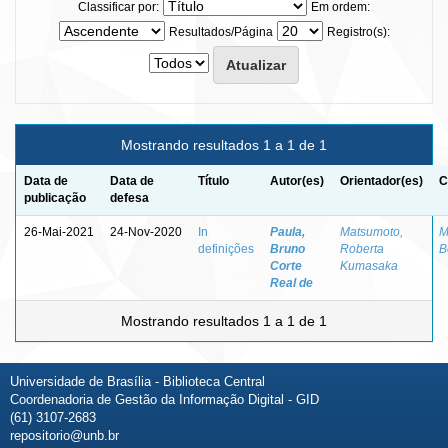
Classificar por:
Em ordem:
Resultados/Página
Registro(s):
Mostrando resultados 1 a 1 de 1
Data de
Data de
Título
Autor(es)
Orientador(es)
C
publicação
defesa
26-Mai-2021
24-Nov-2020
In
Paula,
Matsumoto,
M
definições
Bruno
Roberta
B
Corte
Kumasaka
Real de
Mostrando resultados 1 a 1 de 1
Universidade de Brasília - Biblioteca Central
Coordenadoria de Gestão da Informação Digital - GID
(61) 3107-2683
repositorio@unb.br