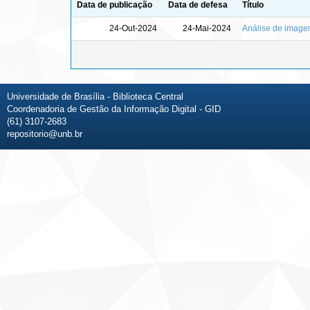
Data de publicação
Data de defesa
Título
24-Out-2024
24-Mai-2024
Análise de image
Universidade de Brasília - Biblioteca Central
Coordenadoria de Gestão da Informação Digital - GID
(61) 3107-2683
repositorio@unb.br