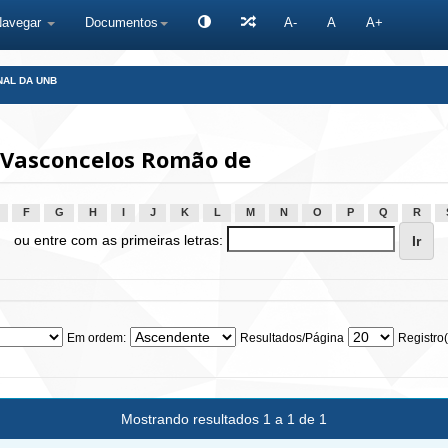
Navegar
Documentos
A-
A
A+
NAL DA UNB
, Vasconcelos Romão de
F
G
H
I
J
K
L
M
N
O
P
Q
R
ou entre com as primeiras letras:
Em ordem:
Resultados/Página
Registro(
Mostrando resultados 1 a 1 de 1