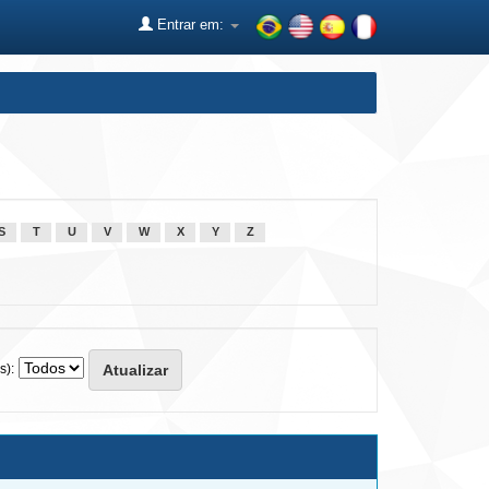
Entrar em:
S
T
U
V
W
X
Y
Z
s):