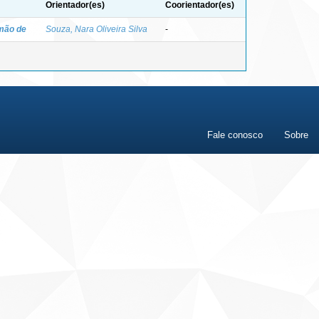
Orientador(es)
Coorientador(es)
mão de
Souza, Nara Oliveira Silva
-
Fale conosco
Sobre