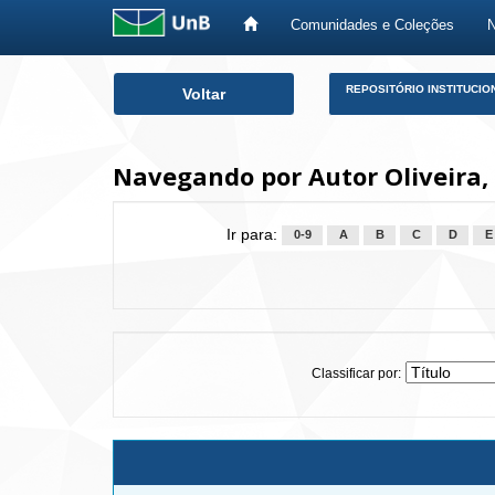
Comunidades e Coleções
Skip
REPOSITÓRIO INSTITUCIO
Voltar
navigation
Navegando por Autor Oliveira
Ir para:
0-9
A
B
C
D
E
Classificar por: