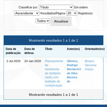
Classificar por:
Em ordem:
Resultados/Página
Registro(s):
Mostrando resultados 1 a 1 de 1
Data de
Data de
Título
Autor(es)
Orientador(es)
publicação
defesa
2-Jul-2020
24-Jan-2020
Planejamento
Oliveira,
Borges,
de
Rodrigo
Geovany
movimento
Werberich
Araújo
de múltiplos
da Silva
robôs com
Moreira
restrição de
de
comunicação
Mostrando resultados 1 a 1 de 1