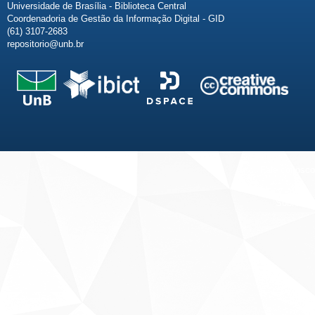
Universidade de Brasília - Biblioteca Central
Coordenadoria de Gestão da Informação Digital - GID
(61) 3107-2683
repositorio@unb.br
Fale conosco
Sobre