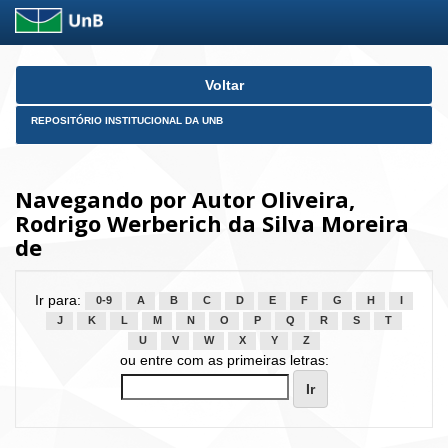
Skip
Voltar
navigation
REPOSITÓRIO INSTITUCIONAL DA UNB
Navegando por Autor Oliveira,
Rodrigo Werberich da Silva Moreira
de
Ir para:
0-9
A
B
C
D
E
F
G
H
I
J
K
L
M
N
O
P
Q
R
S
T
U
V
W
X
Y
Z
ou entre com as primeiras letras: