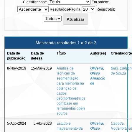
Classificar por:
Em ordem:
Resultados/Página
Registro(s):
Mostrando resultados 1 a 2 de 2
Data de
Data de
Título
Autor(es)
Orientador(e
publicação
defesa
8-Nov-2019
15-Mar-2019
Análise de
Oliveira,
Bias, Edilson
técnicas de
Olavo
de Souza
segmentação
Amancio
para melhoria na
de
obtenção de
dados
geomorfométricos
com base em
ferramentas open
source
5-Ago-2024
5-Abr-2023
Estudo e
Oliveira,
Uagoda,
mapeamento da
Olavo
Rogério Elia