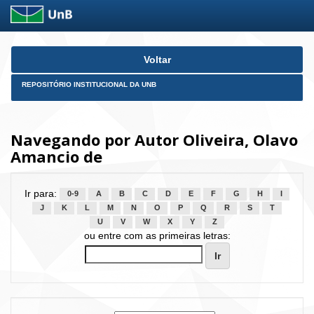
Skip
Voltar
navigation
REPOSITÓRIO INSTITUCIONAL DA UNB
Navegando por Autor Oliveira, Olavo
Amancio de
Ir para:
0-9
A
B
C
D
E
F
G
H
I
J
K
L
M
N
O
P
Q
R
S
T
U
V
W
X
Y
Z
ou entre com as primeiras letras: