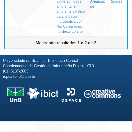
vulnerabilidade
Amancio
Soares
ambiental em
de
ambiente cárstico
da alta bacia
hidrográfica do
Rio Corrente no
nordeste goiano
Mostrando resultados 1 a 2 de 2
Universidade de Brasília - Biblioteca Central
Coordenadoria de Gestão da Informação Digital - GID
(61) 3107-2683
repositorio@unb.br
Fale conosco