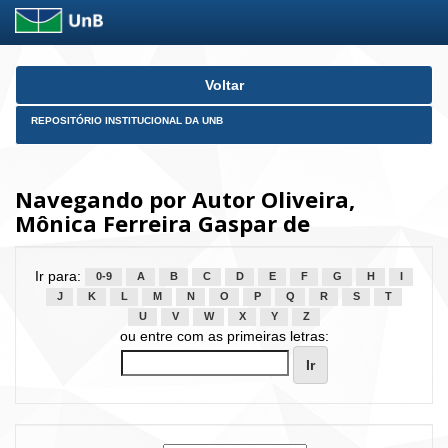
Skip
Voltar
navigation
REPOSITÓRIO INSTITUCIONAL DA UNB
Navegando por Autor Oliveira,
Mônica Ferreira Gaspar de
Ir para:
0-9
A
B
C
D
E
F
G
H
I
J
K
L
M
N
O
P
Q
R
S
T
U
V
W
X
Y
Z
ou entre com as primeiras letras: