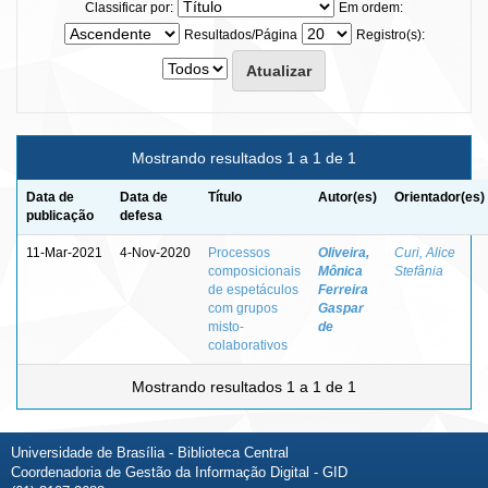
Classificar por:
Em ordem:
Resultados/Página
Registro(s):
Mostrando resultados 1 a 1 de 1
Data de
Data de
Título
Autor(es)
Orientador(es)
publicação
defesa
11-Mar-2021
4-Nov-2020
Processos
Oliveira,
Curi, Alice
composicionais
Mônica
Stefânia
de espetáculos
Ferreira
com grupos
Gaspar
misto-
de
colaborativos
Mostrando resultados 1 a 1 de 1
Universidade de Brasília - Biblioteca Central
Coordenadoria de Gestão da Informação Digital - GID