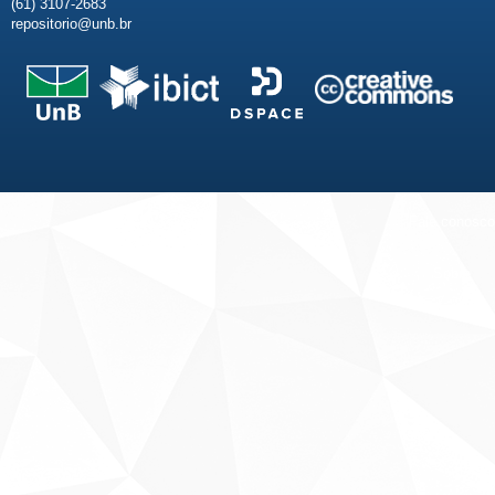
(61) 3107-2683
repositorio@unb.br
Fale conosco
Sobre