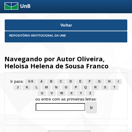
Skip
Voltar
navigation
REPOSITÓRIO INSTITUCIONAL DA UNB
Navegando por Autor Oliveira,
Heloisa Helena de Sousa Franco
Ir para:
0-9
A
B
C
D
E
F
G
H
I
J
K
L
M
N
O
P
Q
R
S
T
U
V
W
X
Y
Z
ou entre com as primeiras letras: