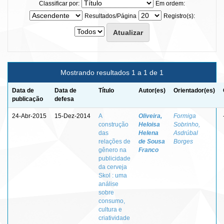
Classificar por:
Em ordem:
Resultados/Página
Registro(s):
Mostrando resultados 1 a 1 de 1
Data de
Data de
Título
Autor(es)
Orientador(es)
publicação
defesa
24-Abr-2015
15-Dez-2014
A
Oliveira,
Formiga
construção
Heloisa
Sobrinho,
das
Helena
Asdrúbal
relações de
de Sousa
Borges
gênero na
Franco
publicidade
da cerveja
Skol : uma
análise
sobre
consumo,
cultura e
criatividade