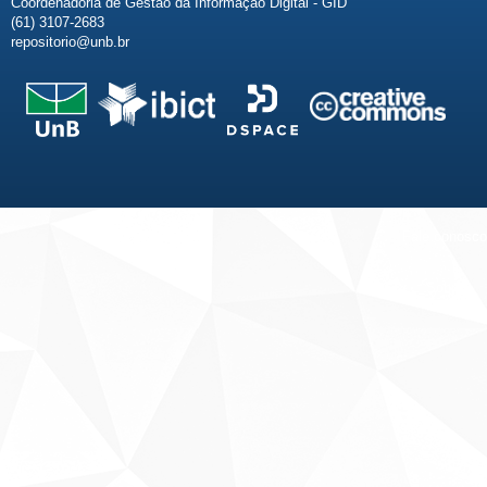
Coordenadoria de Gestão da Informação Digital - GID
(61) 3107-2683
repositorio@unb.br
Fale conosco
Sobre