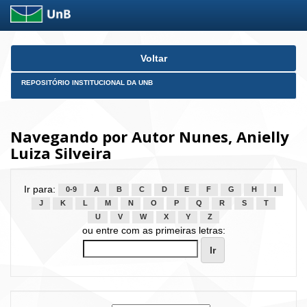
Skip
Voltar
navigation
REPOSITÓRIO INSTITUCIONAL DA UNB
Navegando por Autor Nunes, Anielly
Luiza Silveira
Ir para:
0-9
A
B
C
D
E
F
G
H
I
J
K
L
M
N
O
P
Q
R
S
T
U
V
W
X
Y
Z
ou entre com as primeiras letras: