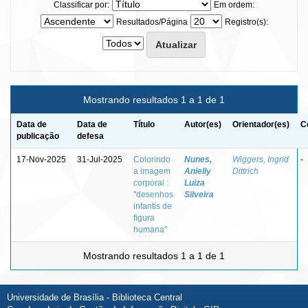
Classificar por:
Em ordem:
Resultados/Página
Registro(s):
Mostrando resultados 1 a 1 de 1
Data de
Data de
Título
Autor(es)
Orientador(es)
C
publicação
defesa
17-Nov-2025
31-Jul-2025
Colorindo
Nunes,
Wiggers, Ingrid
-
a imagem
Anielly
Dittrich
corporal :
Luiza
"desenhos
Silveira
infantis de
figura
humana"
Mostrando resultados 1 a 1 de 1
Universidade de Brasília - Biblioteca Central