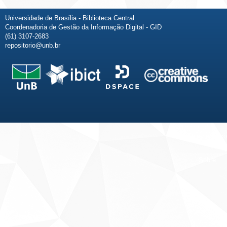
Universidade de Brasília - Biblioteca Central
Coordenadoria de Gestão da Informação Digital - GID
(61) 3107-2683
repositorio@unb.br
Fale conosco
Sobre