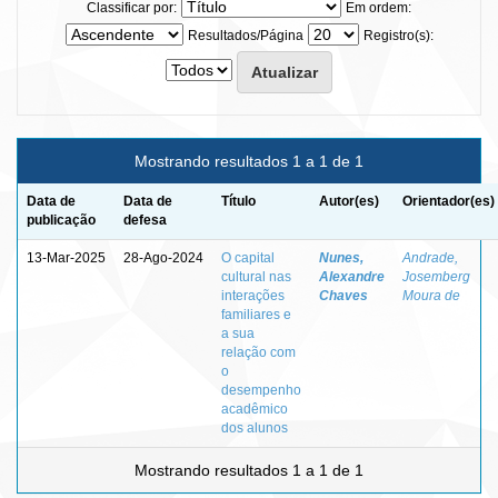
Classificar por:
Em ordem:
Resultados/Página
Registro(s):
Mostrando resultados 1 a 1 de 1
Data de
Data de
Título
Autor(es)
Orientador(es)
publicação
defesa
13-Mar-2025
28-Ago-2024
O capital
Nunes,
Andrade,
cultural nas
Alexandre
Josemberg
interações
Chaves
Moura de
familiares e
a sua
relação com
o
desempenho
acadêmico
dos alunos
Mostrando resultados 1 a 1 de 1