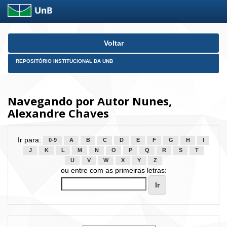
Skip
Voltar
navigation
REPOSITÓRIO INSTITUCIONAL DA UNB
Navegando por Autor Nunes,
Alexandre Chaves
Ir para:
0-9
A
B
C
D
E
F
G
H
I
J
K
L
M
N
O
P
Q
R
S
T
U
V
W
X
Y
Z
ou entre com as primeiras letras: