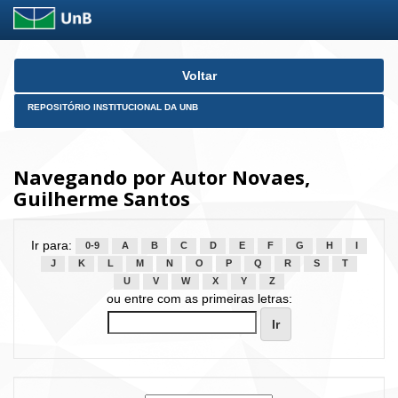
Skip
Voltar
navigation
REPOSITÓRIO INSTITUCIONAL DA UNB
Navegando por Autor Novaes,
Guilherme Santos
Ir para:
0-9
A
B
C
D
E
F
G
H
I
J
K
L
M
N
O
P
Q
R
S
T
U
V
W
X
Y
Z
ou entre com as primeiras letras: