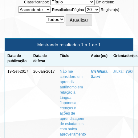
Classificar por:
Em ordem:
Resultados/Página
Registro(s):
Mostrando resultados 1 a 1 de 1
Data de
Data de
Título
Autor(es)
Orientador(es
publicação
defesa
19-Set-2017
20-Jan-2017
Não me
Nishihata,
Mukai, Yûki
considero um
Saori
aprendiz
autônomo em
relação à
Língua
Japonesa :
crenças e
ações de
aprendizagem
de estudantes
com baixo
aproveitamento