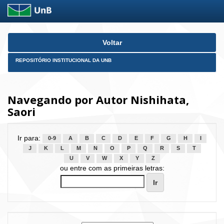
Skip
Voltar
navigation
REPOSITÓRIO INSTITUCIONAL DA UNB
Navegando por Autor Nishihata,
Saori
Ir para:
0-9
A
B
C
D
E
F
G
H
I
J
K
L
M
N
O
P
Q
R
S
T
U
V
W
X
Y
Z
ou entre com as primeiras letras: