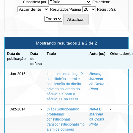
Classificar por:
Em ordem:
Resultados/Página
Registro(s):
Mostrando resultados 1 a 2 de 2
Data de
Data
Título
Autor(es)
Orientador(e
publicação
de
defesa
Jun-2015
-
Ideias em outro lugar? :
Neves,
-
constituição liberal e
Marcelo
codificação do direito
da Costa
privado na virada do
Pinto
século XIX para o
século XX no Brasil
Dez-2014
-
(Não) Solucionando
Neves,
-
problemas
Marcelo
constitucionais :
da Costa
transconstitucionalismo
Pinto
além de colisões