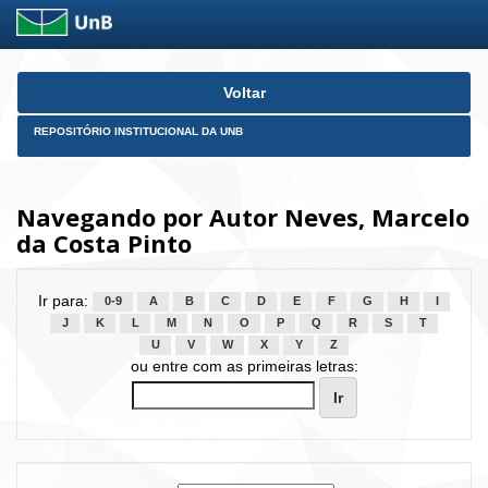
Skip
Voltar
navigation
REPOSITÓRIO INSTITUCIONAL DA UNB
Navegando por Autor Neves, Marcelo
da Costa Pinto
Ir para:
0-9
A
B
C
D
E
F
G
H
I
J
K
L
M
N
O
P
Q
R
S
T
U
V
W
X
Y
Z
ou entre com as primeiras letras: